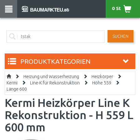
0 St
SUCHEN
PRODUKTKATEGORIEN
Heizung und Wasserheizung
Heizkörper
Kermi
Line-K für Rekonstruktion
Höhe 559
Länge 600
Kermi Heizkörper Line K
Rekonstruktion - H 559 L
600 mm