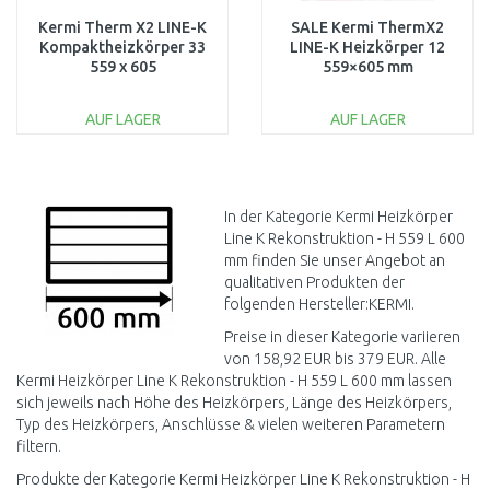
Kermi Therm X2 LINE-K
SALE Kermi ThermX2
Kompaktheizkörper 33
LINE-K Heizkörper 12
559 x 605
559×605 mm
PLK330550601N1K
PLK120550601N1K
BESCHÄDIGT
AUF LAGER
AUF LAGER
IN DEN
IN DEN
WARENKORB
WARENKORB
Vergleichen
Vergleichen
In der Kategorie Kermi Heizkörper
Line K Rekonstruktion - H 559 L 600
mm finden Sie unser Angebot an
qualitativen Produkten der
folgenden Hersteller:KERMI.
Preise in dieser Kategorie variieren
von 158,92 EUR bis 379 EUR. Alle
Kermi Heizkörper Line K Rekonstruktion - H 559 L 600 mm lassen
sich jeweils nach Höhe des Heizkörpers, Länge des Heizkörpers,
Typ des Heizkörpers, Anschlüsse & vielen weiteren Parametern
filtern.
Produkte der Kategorie Kermi Heizkörper Line K Rekonstruktion - H