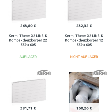
263,80 €
232,32 €
Kermi Therm X2 LINE-K
Kermi Therm X2 LINE-K
Kompaktheizkörper 22
Kompaktheizkörper 12
559 x 605
559 x 605
PLK220550601N1K
PLK120550601N1K
AUF LAGER
NICHT AUF LAGER
IN DEN
IN DEN
WARENKORB
WARENKORB
Vergleichen
Vergleichen
381,71 €
160,26 €