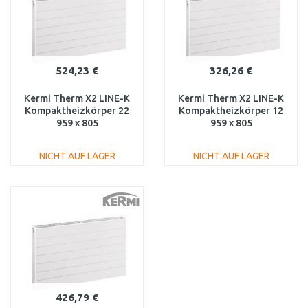
524,23 €
326,26 €
Kermi Therm X2 LINE-K
Kermi Therm X2 LINE-K
Kompaktheizkörper 22
Kompaktheizkörper 12
959 x 805
959 x 805
PLK220950801N1K
PLK120950801N1K
NICHT AUF LAGER
NICHT AUF LAGER
IN DEN
IN DEN
WARENKORB
WARENKORB
Vergleichen
Vergleichen
426,79 €