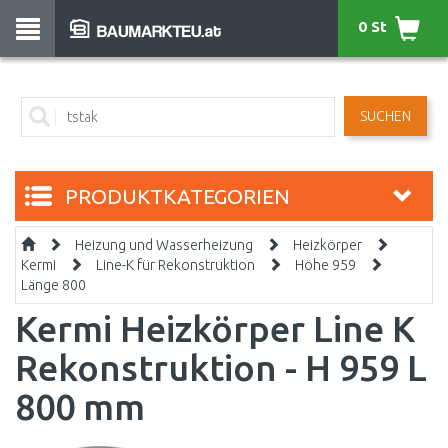
0 St
SUCHEN
PRODUKTKATEGORIEN
Heizung und Wasserheizung
Heizkörper
Kermi
Line-K für Rekonstruktion
Höhe 959
Länge 800
Kermi Heizkörper Line K
Rekonstruktion - H 959 L
800 mm