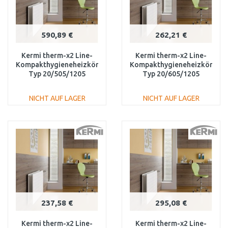
590,89 €
262,21 €
Kermi therm-x2 Line-
Kermi therm-x2 Line-
Kompakthygieneheizkörper
Kompakthygieneheizkörper
Typ 20/505/1205
Typ 20/605/1205
PLK200501201N1K
PLK200601201N1K
NICHT AUF LAGER
NICHT AUF LAGER
IN DEN
IN DEN
WARENKORB
WARENKORB
Vergleichen
Vergleichen
237,58 €
295,08 €
Kermi therm-x2 Line-
Kermi therm-x2 Line-