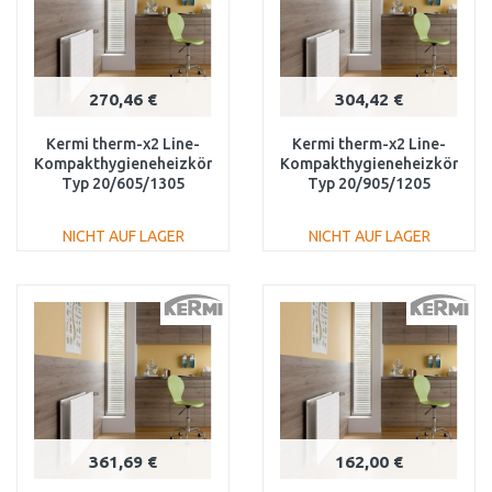
270,46 €
304,42 €
Kermi therm-x2 Line-
Kermi therm-x2 Line-
Kompakthygieneheizkörper
Kompakthygieneheizkörper
Typ 20/605/1305
Typ 20/905/1205
PLK200601301N1K
PLK200901201N1K
NICHT AUF LAGER
NICHT AUF LAGER
IN DEN
IN DEN
WARENKORB
WARENKORB
Vergleichen
Vergleichen
361,69 €
162,00 €