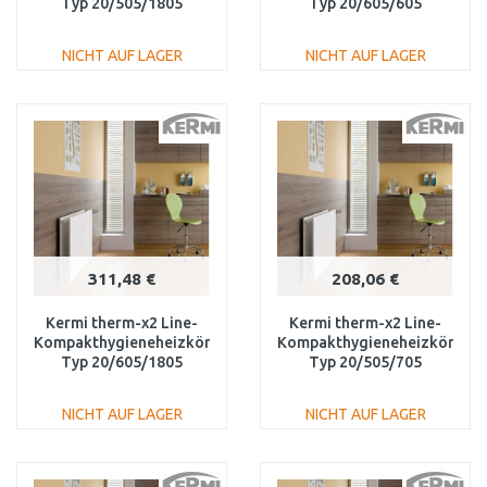
Typ 20/505/1805
Typ 20/605/605
PLK200501801N1K
PLK200600601N1K
NICHT AUF LAGER
NICHT AUF LAGER
IN DEN
IN DEN
WARENKORB
WARENKORB
Vergleichen
Vergleichen
311,48 €
208,06 €
Kermi therm-x2 Line-
Kermi therm-x2 Line-
Kompakthygieneheizkörper
Kompakthygieneheizkörper
Typ 20/605/1805
Typ 20/505/705
PLK200601801N1K
PLK200500701N1K
NICHT AUF LAGER
NICHT AUF LAGER
IN DEN
IN DEN
WARENKORB
WARENKORB