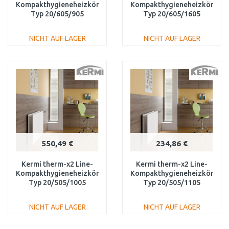
Kompakthygieneheizkörper
Kompakthygieneheizkörper
Typ 20/605/905
Typ 20/605/1605
PLK200600901N1K
PLK200601601N1K
NICHT AUF LAGER
NICHT AUF LAGER
IN DEN
IN DEN
WARENKORB
WARENKORB
Vergleichen
Vergleichen
550,49 €
234,86 €
Kermi therm-x2 Line-
Kermi therm-x2 Line-
Kompakthygieneheizkörper
Kompakthygieneheizkörper
Typ 20/505/1005
Typ 20/505/1105
PLK200501001N1K
PLK200501101N1K
NICHT AUF LAGER
NICHT AUF LAGER
IN DEN
IN DEN