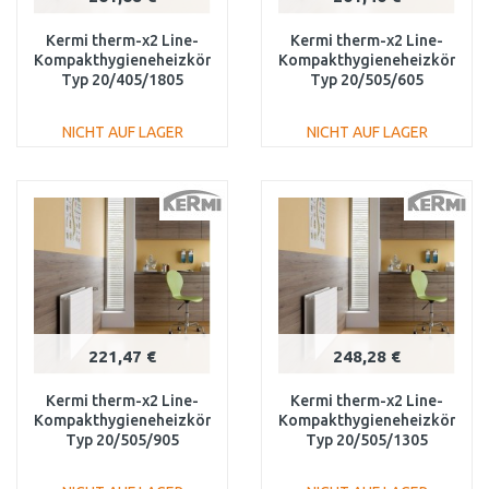
Kermi therm-x2 Line-
Kermi therm-x2 Line-
Kompakthygieneheizkörper
Kompakthygieneheizkörper
Typ 20/405/1805
Typ 20/505/605
PLK200401801N1K
PLK200500601N1K
NICHT AUF LAGER
NICHT AUF LAGER
IN DEN
IN DEN
WARENKORB
WARENKORB
Vergleichen
Vergleichen
221,47 €
248,28 €
Kermi therm-x2 Line-
Kermi therm-x2 Line-
Kompakthygieneheizkörper
Kompakthygieneheizkörper
Typ 20/505/905
Typ 20/505/1305
PLK200500901N1K
PLK200501301N1K