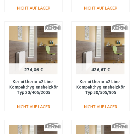
NICHT AUF LAGER
NICHT AUF LAGER
IN DEN
IN DEN
WARENKORB
WARENKORB
Vergleichen
Vergleichen
274,06 €
426,67 €
Kermi therm-x2 Line-
Kermi therm-x2 Line-
Kompakthygieneheizkörper
Kompakthygieneheizkörper
Typ 20/405/2005
Typ 30/505/905
PLK200402001N1K
PLK300500901N1K
NICHT AUF LAGER
NICHT AUF LAGER
IN DEN
IN DEN
WARENKORB
WARENKORB
Vergleichen
Vergleichen