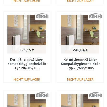
NICHT AUF LAGER
NICHT AUF LAGER
IN DEN
IN DEN
WARENKORB
WARENKORB
Vergleichen
Vergleichen
221,15 €
245,84 €
Kermi therm-x2 Line-
Kermi therm-x2 Line-
Kompakthygieneheizkörper
Kompakthygieneheizkörper
Typ 20/605/705
Typ 20/605/1005
PLK200600701N1K
PLK200601001N1K
NICHT AUF LAGER
NICHT AUF LAGER
IN DEN
IN DEN
WARENKORB
WARENKORB
Vergleichen
Vergleichen