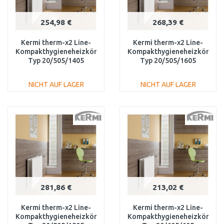
254,98 €
268,39 €
Kermi therm-x2 Line-
Kermi therm-x2 Line-
Kompakthygieneheizkörper
Kompakthygieneheizkörper
Typ 20/505/1405
Typ 20/505/1605
PLK200501401N1K
PLK200501601N1K
NICHT AUF LAGER
NICHT AUF LAGER
IN DEN
IN DEN
WARENKORB
WARENKORB
Vergleichen
Vergleichen
281,86 €
213,02 €
Kermi therm-x2 Line-
Kermi therm-x2 Line-
Kompakthygieneheizkörper
Kompakthygieneheizkörper