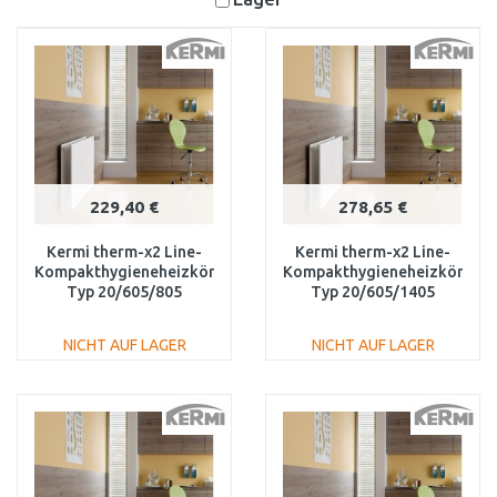
229,40 €
278,65 €
Kermi therm-x2 Line-
Kermi therm-x2 Line-
Kompakthygieneheizkörper
Kompakthygieneheizkörper
Typ 20/605/805
Typ 20/605/1405
PLK200600801N1K
PLK200601401N1K
NICHT AUF LAGER
NICHT AUF LAGER
IN DEN
IN DEN
WARENKORB
WARENKORB
Vergleichen
Vergleichen