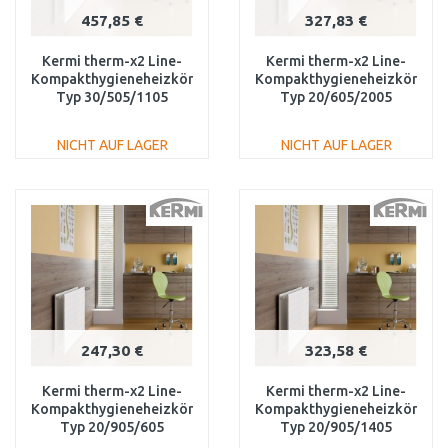
457,85 €
327,83 €
Kermi therm-x2 Line-
Kermi therm-x2 Line-
Kompakthygieneheizkörper
Kompakthygieneheizkörper
Typ 30/505/1105
Typ 20/605/2005
PLK300501101N1K
PLK200602001N1K
NICHT AUF LAGER
NICHT AUF LAGER
IN DEN
IN DEN
WARENKORB
WARENKORB
Vergleichen
Vergleichen
247,30 €
323,58 €
Kermi therm-x2 Line-
Kermi therm-x2 Line-
Kompakthygieneheizkörper
Kompakthygieneheizkörper
Typ 20/905/605
Typ 20/905/1405
PLK200900601N1K
PLK200901401N1K