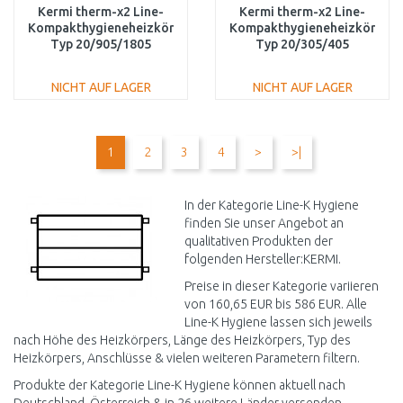
Kermi therm-x2 Line-
Kermi therm-x2 Line-
Kompakthygieneheizkörper
Kompakthygieneheizkörper
Typ 20/905/1805
Typ 20/305/405
PLK200901801N1K
PLK200300401N1K
NICHT AUF LAGER
NICHT AUF LAGER
IN DEN
IN DEN
WARENKORB
WARENKORB
1
2
3
4
>
>|
Vergleichen
Vergleichen
In der Kategorie Line-K Hygiene
finden Sie unser Angebot an
qualitativen Produkten der
folgenden Hersteller:KERMI.
Preise in dieser Kategorie variieren
von 160,65 EUR bis 586 EUR. Alle
Line-K Hygiene lassen sich jeweils
nach Höhe des Heizkörpers, Länge des Heizkörpers, Typ des
Heizkörpers, Anschlüsse & vielen weiteren Parametern filtern.
Produkte der Kategorie Line-K Hygiene können aktuell nach