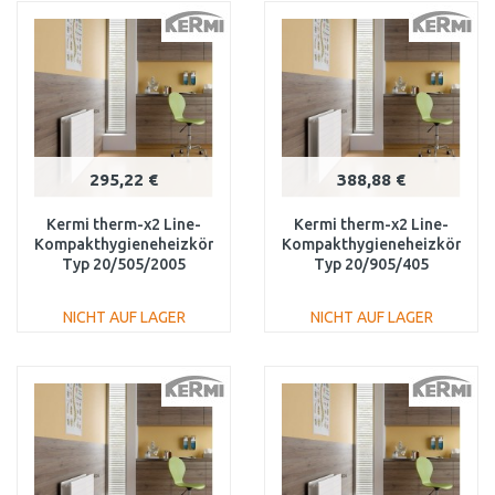
WARENKORB
WARENKORB
Vergleichen
Vergleichen
295,22 €
388,88 €
Kermi therm-x2 Line-
Kermi therm-x2 Line-
Kompakthygieneheizkörper
Kompakthygieneheizkörper
Typ 20/505/2005
Typ 20/905/405
PLK200502001N1K
PLK200900401N1K
NICHT AUF LAGER
NICHT AUF LAGER
IN DEN
IN DEN
WARENKORB
WARENKORB
Vergleichen
Vergleichen