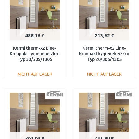
488,16 €
213,92 €
Kermi therm-x2 Line-
Kermi therm-x2 Line-
Kompakthygieneheizkörper
Kompakthygieneheizkörper
Typ 30/505/1305
Typ 20/305/1305
PLK300501301N1K
PLK200301301N1K
NICHT AUF LAGER
NICHT AUF LAGER
IN DEN
IN DEN
WARENKORB
WARENKORB
Vergleichen
Vergleichen
261,68 €
201,40 €