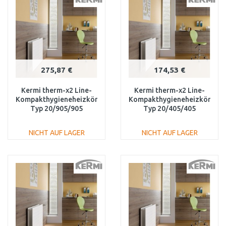
Vergleichen
Vergleichen
275,87 €
174,53 €
Kermi therm-x2 Line-
Kermi therm-x2 Line-
Kompakthygieneheizkörper
Kompakthygieneheizkörper
Typ 20/905/905
Typ 20/405/405
PLK200900901N1K
PLK200400401N1K
NICHT AUF LAGER
NICHT AUF LAGER
IN DEN
IN DEN
WARENKORB
WARENKORB
Vergleichen
Vergleichen