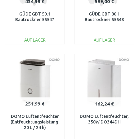
434,99 €
599,00 €
GÜDE GBT 50.1
GÜDE GBT 80.1
Bautrockner 55547
Bautrockner 55548
AUF LAGER
AUF LAGER
IN DEN
IN DEN
WARENKORB
WARENKORB
Vergleichen
Vergleichen
251,99 €
162,24 €
DOMO Luftentfeuchter
DOMO Luftentfeuchter,
(Entfeuchtungsleistung:
350W DO344DH
20 L / 24 h)
Fassungsvermögen: 2,5 l,
DO343DH