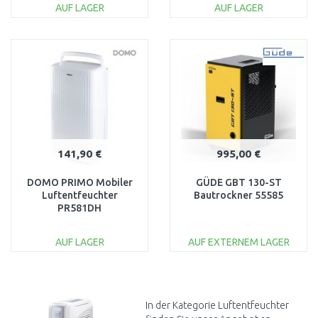
AUF LAGER
AUF LAGER
IN DEN
IN DEN
WARENKORB
WARENKORB
Vergleichen
Vergleichen
141,90 €
995,00 €
DOMO PRIMO Mobiler
GÜDE GBT 130-ST
Luftentfeuchter
Bautrockner 55585
PR581DH
AUF LAGER
AUF EXTERNEM LAGER
IN DEN
IN DEN
WARENKORB
WARENKORB
Vergleichen
Vergleichen
In der Kategorie Luftentfeuchter