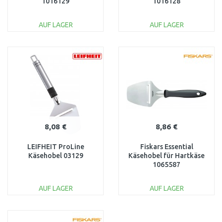
1016129
1016128
AUF LAGER
AUF LAGER
IN DEN
IN DEN
WARENKORB
WARENKORB
Vergleichen
Vergleichen
8,08 €
8,86 €
LEIFHEIT ProLine
Fiskars Essential
Käsehobel 03129
Käsehobel für Hartkäse
1065587
AUF LAGER
AUF LAGER
IN DEN
IN DEN
WARENKORB
WARENKORB