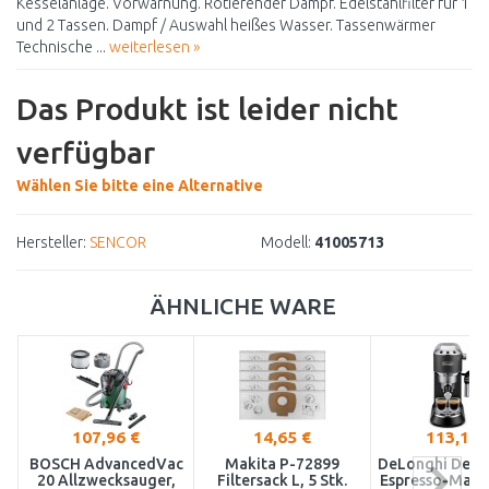
Kesselanlage. Vorwarnung. Rotierender Dampf. Edelstahlfilter für 1
und 2 Tassen. Dampf / Auswahl heißes Wasser. Tassenwärmer
Technische ...
weiterlesen »
Das Produkt ist leider nicht
verfügbar
Wählen Sie bitte eine Alternative
Hersteller:
SENCOR
Modell:
41005713
ÄHNLICHE WARE
107,96 €
14,65 €
113,10 
BOSCH AdvancedVac
Makita P-72899
DeLonghi Dedic
20 Allzwecksauger,
Filtersack L, 5 Stk.
Espresso-Masc