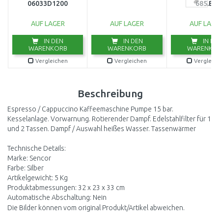
06033D1200
685.BK
AUF LAGER
AUF LAGER
AUF LAGE
IN DEN
IN DEN
IN DE
WARENKORB
WARENKORB
WARENKO
Vergleichen
Vergleichen
Vergleic
Beschreibung
Espresso / Cappuccino Kaffeemaschine Pumpe 15 bar.
Kesselanlage. Vorwarnung. Rotierender Dampf. Edelstahlfilter für 1
und 2 Tassen. Dampf / Auswahl heißes Wasser. Tassenwärmer
Technische Details:
Marke: Sencor
Farbe: Silber
Artikelgewicht: 5 Kg
Produktabmessungen: 32 x 23 x 33 cm
Automatische Abschaltung: Nein
Die Bilder können vom original Produkt/Artikel abweichen.