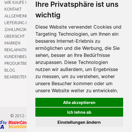
WIE KAUFE ICH EIN?
Ihre Privatsphäre ist uns
KONTAKT
wichtig
ALLGEMEINEN GESCHÄFTSBEDINGUNGEN
LIEFERUNG & ZAHLUNG
Diese Website verwendet Cookies und
ZAHLUNGSMETHODEN
Targeting Technologien, um Ihnen ein
ÜBERSICHT
besseres Internet-Erlebnis zu
MARKEN
ermöglichen und die Werbung, die Sie
REKLAMATIONEN UND RETOUREN
sehen, besser an Ihre Bedürfnisse
KUNDENBEWERTUNG
anzupassen. Diese Technologien
PRODUKTBEWERTUNG
nutzen wir außerdem, um Ergebnisse
BLOG
zu messen, um zu verstehen, woher
BEARBEITEN SIE MEINE COOKIE-EINSTELLUNGEN
unsere Besucher kommen oder um
unsere Website weiter zu entwickeln.
Alle akzeptieren
Ich lehne ab
© 2012 - 2026
Baumarkteu.at
Einstellungen ändern