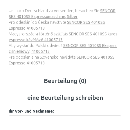
Um nach Deutschland zu versenden, besuchen Sie
SENCOR
SES 4010SS Espressomaschine, Silber
Pro odeslání do Česka navštivte
SENCOR SES 4010SS
Espresso 41005713
Magyarországra történő szállítás
SENCOR SES 4010SS karos
espresso kávéfőző 41005713
Aby wysłać do Polski odwiedź
SENCOR SES 4010SS Ekspres
ciśnieniowy, 41005713
Pre odoslanie na Slovensko navštívte
SENCOR SES 4010SS
Espresso 41005713
Beurteilung (0)
eine Beurteilung schreiben
Ihr Vor- und Nachname: