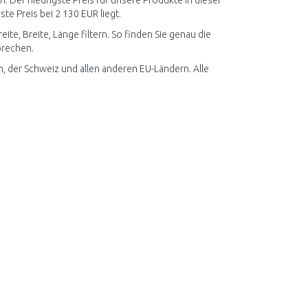
 Der niedrigste Preis für unsere Produkte in dieser
te Preis bei 2 130 EUR liegt.
te, Breite, Länge filtern. So finden Sie genau die
prechen.
 der Schweiz und allen anderen EU-Ländern. Alle