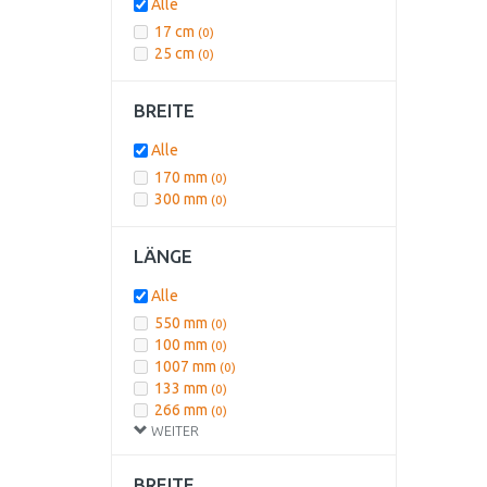
Alle
DOMO
(2)
25 V
(0)
17 cm
(0)
DREAME
(1)
28,8 V
(0)
25 cm
(0)
3,7 V
(0)
BREITE
Alle
170 mm
(0)
300 mm
(0)
LÄNGE
Alle
550 mm
(0)
100 mm
(0)
1007 mm
(0)
133 mm
(0)
266 mm
(0)
WEITER
350 mm
(0)
500 mm
(0)
505 mm
(0)
BREITE