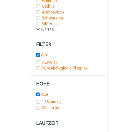
Weiß
(0)
Gelb
(0)
Anthracit
(0)
Schwarz
(0)
Silber
(0)
WEITER
Grau
(0)
Grün
(0)
Graphit
(0)
FILTER
Rot
(0)
Rot, Weinrot
(0)
Alle
Schwarz/blau
(0)
HEPA
(0)
Türkis
(0)
PureAir hygienic filter
(0)
lila
(0)
HÖHE
Alle
155 mm
(0)
26 mm
(0)
LAUFZEIT