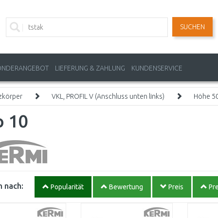
SUCHEN
ONDERANGEBOT
LIEFERUNG & ZAHLUNG
KUNDENSERVICE
zkörper
VKL, PROFIL V (Anschluss unten links)
Höhe 5
p 10
 nach:
Popularität
Bewertung
Preis
Pre