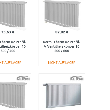
73,63 €
82,82 €
Therm X2 Profil-
Kermi Therm X2 Profil-
tilheizkörper 10
V Ventilheizkörper 10
500 / 400
500 / 600
100500401L1K
FTV100500601L1K
HT AUF LAGER
NICHT AUF LAGER
IN DEN
IN DEN
ARENKORB
WARENKORB
Vergleichen
Vergleichen