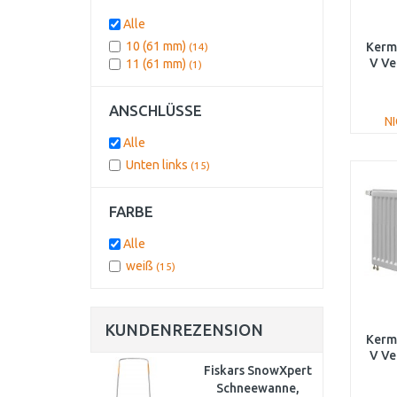
400
(1)
500
(1)
Alle
600
(1)
10 (61 mm)
Kermi
(14)
700
(1)
V Ve
11 (61 mm)
(1)
800
(1)
900
(1)
FT
ANSCHLÜSSE
N
Alle
Unten links
(15)
FARBE
Alle
weiß
(15)
KUNDENREZENSION
Kermi
V Ve
Fiskars SnowXpert
FT
Schneewanne,