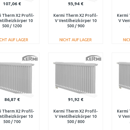
107,06 €
93,94 €
 Therm X2 Profil-
Kermi Therm X2 Profil-
Kermi 
ntilheizkörper 10
V Ventilheizkörper 10
V Ven
500 / 1200
500 / 900
V100501201L1K
FTV100500901L1K
FTV
ICHT AUF LAGER
NICHT AUF LAGER
NIC
IN DEN
IN DEN
WARENKORB
WARENKORB
W
Vergleichen
Vergleichen
86,87 €
91,92 €
 Therm X2 Profil-
Kermi Therm X2 Profil-
Kermi 
ntilheizkörper 10
V Ventilheizkörper 10
V Ven
500 / 700
500 / 800
V100500701L1K
FTV100500801L1K
FTV