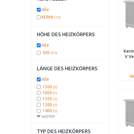
Alle
KERMI
(15)
HÖHE DES HEIZKÖRPERS
Alle
Kermi
500
(15)
V Ve
FT
LÄNGE DES HEIZKÖRPERS
N
Alle
1300
(2)
1000
(1)
1100
(1)
1200
(1)
1400
(1)
WEITER
1600
(1)
1800
(1)
2000
(1)
TYP DES HEIZKÖRPERS