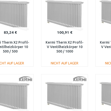
83,24 €
100,91 €
 Therm X2 Profil-
Kermi Therm X2 Profil-
Kermi 
ntilheizkörper 10
V Ventilheizkörper 10
V Ven
500 / 500
500 / 1000
V100500501L1K
FTV100501001L1K
FTV
ICHT AUF LAGER
NICHT AUF LAGER
NIC
IN DEN
IN DEN
WARENKORB
WARENKORB
W
Vergleichen
Vergleichen