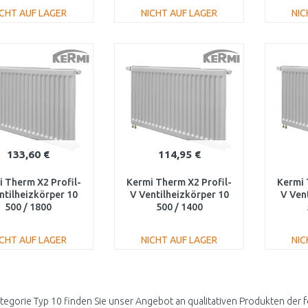
ICHT AUF LAGER
NICHT AUF LAGER
NIC
IN DEN
IN DEN
WARENKORB
WARENKORB
W
Vergleichen
Vergleichen
133,60 €
114,95 €
 Therm X2 Profil-
Kermi Therm X2 Profil-
Kermi 
ntilheizkörper 10
V Ventilheizkörper 10
V Ven
500 / 1800
500 / 1400
V100501801L1K
FTV100501401L1K
FTV
ICHT AUF LAGER
NICHT AUF LAGER
NIC
IN DEN
IN DEN
WARENKORB
WARENKORB
W
Vergleichen
Vergleichen
ategorie Typ 10 finden Sie unser Angebot an qualitativen Produkten der 