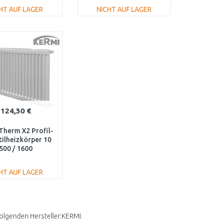
HT AUF LAGER
NICHT AUF LAGER
IN DEN
IN DEN
ARENKORB
WARENKORB
Vergleichen
Vergleichen
124,30 €
Therm X2 Profil-
tilheizkörper 10
500 / 1600
100501601L1K
HT AUF LAGER
IN DEN
ARENKORB
Vergleichen
folgenden Hersteller:KERMI.