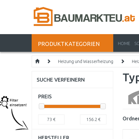
PRODUKTKATEGORIEN
HOME
S
Heizung und Wasserheizung
Hei
Ty
SUCHE VERFEINERN
PREIS
Ordnen
73
€
156.2
€
HERSTELLER