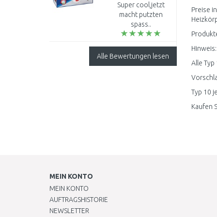
Set 133649
Gartenbewässerung,..
Super cool,jetzt
Preise i
macht putzten
Heizkörp
spass..
Produkte
Hinweis:
Alle Bewertungen lesen
Alle Typ
Vorschla
Typ 10 j
Kaufen S
MEIN KONTO
MEIN KONTO
AUFTRAGSHISTORIE
NEWSLETTER