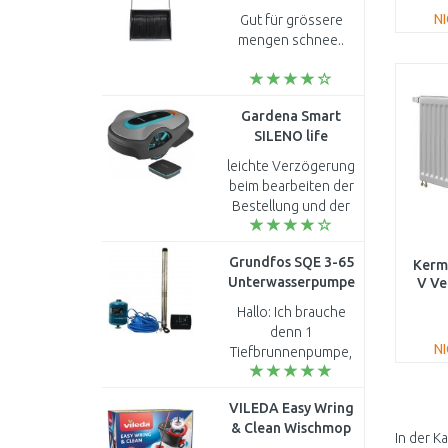
Breite: 720 mm
N
Gut für grössere
(143021) 1003470
mengen schnee..
Gardena Smart
SILENO life
Mähroboter 1000
leichte Verzögerung
m2 19702-60
beim bearbeiten der
Bestellung und der
Auslieferung. Sonst
alles oK. Leider bei
Grundfos SQE 3-65
Kermi
Paypal eine Gebühr.
Unterwasserpumpe
V Ve
Keine Deutsche
mit dem Kabel 40 m
Betri..
Hallo: Ich brauche
FT
96524501
denn 1
N
Tiefbrunnenpumpe,
Eintauchtiefe ca. 60m
(Mehrstufige) aus
VILEDA Easy Wring
Tiefe 56m , oben
& Clean Wischmop
druck ca.3-4 bara.
In der K