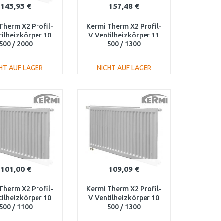
143,93 €
157,48 €
Therm X2 Profil-
Kermi Therm X2 Profil-
tilheizkörper 10
V Ventilheizkörper 11
500 / 2000
500 / 1300
100502001L1K
FTV110501301L1K
HT AUF LAGER
NICHT AUF LAGER
IN DEN
IN DEN
ARENKORB
WARENKORB
Vergleichen
Vergleichen
101,00 €
109,09 €
Therm X2 Profil-
Kermi Therm X2 Profil-
tilheizkörper 10
V Ventilheizkörper 10
500 / 1100
500 / 1300
100501101L1K
FTV100501301L1K