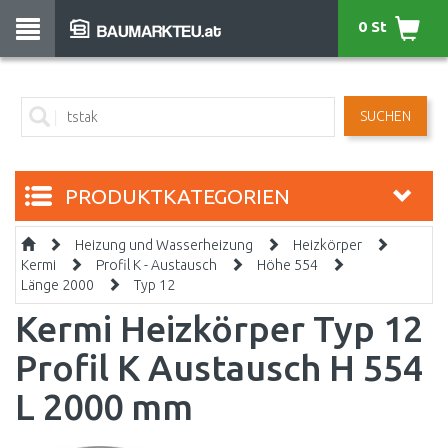
0 St
SUCHEN
PRODUKTKATEGORIEN
Heizung und Wasserheizung
Heizkörper
Kermi
Profil K - Austausch
Höhe 554
Länge 2000
Typ 12
Kermi Heizkörper Typ 12
Profil K Austausch H 554
L 2000 mm