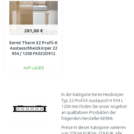
281,00 €
Kermi Therm X2 Profil-K
Austauschheizkörper 22
954 / 1200 FK022D912
AUF LAGER
IN DEN
WARENKORB
Vergleichen
In der Kategorie Kermi Heizkörper
Typ 22 Profil K Austausch H 954 L
1200 mm finden Sie unser Angebot
an qualitativen Produkten der
folgenden Hersteller:KERMI.
Preise in dieser Kategorie variieren
von 278,66 EUR bis 279 EUR. Alle