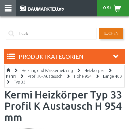
0 St
SUCHEN
PRODUKTKATEGORIEN
Heizung und Wasserheizung
Heizkörper
Kermi
Profil K - Austausch
Höhe 954
Länge 400
Typ 33
Kermi Heizkörper Typ 33
Profil K Austausch H 954
mm