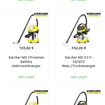
IN DEN
IN DEN
WARENKORB
WARENKORB
Vergleichen
Vergleichen
133,62 €
152,05 €
Kärcher WD 3 Premium
Kärcher WD 5 S V-
Battery
25/5/22
Mehrzwecksauger
Nass-/Trockensauger
(36V/ohne Akku/17L)
(1200W/25L) 1.628-
1.629-950.0
350.0
AUF LAGER
AUF LAGER
IN DEN
IN DEN
WARENKORB
WARENKORB
Vergleichen
Vergleichen