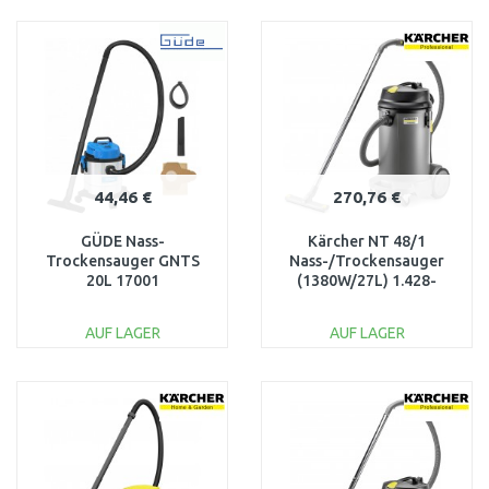
IN DEN
IN DEN
WARENKORB
WARENKORB
Vergleichen
Vergleichen
44,46 €
270,76 €
GÜDE Nass-
Kärcher NT 48/1
Trockensauger GNTS
Nass-/Trockensauger
20L 17001
(1380W/27L) 1.428-
620.0
AUF LAGER
AUF LAGER
IN DEN
IN DEN
WARENKORB
WARENKORB
Vergleichen
Vergleichen