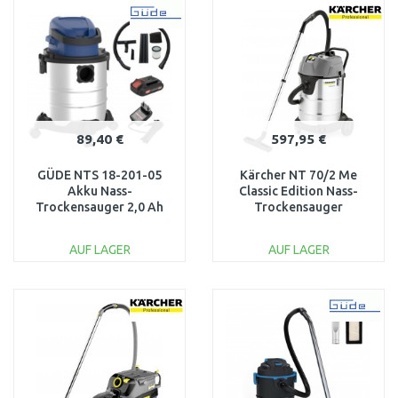
WARENKORB
WARENKORB
Vergleichen
Vergleichen
89,40 €
597,95 €
GÜDE NTS 18-201-05
Kärcher NT 70/2 Me
Akku Nass-
Classic Edition Nass-
Trockensauger 2,0 Ah
Trockensauger
Akkupack, Ladegerät -
(2300W/70L) 1.667-
58582
306.0
AUF LAGER
AUF LAGER
IN DEN
IN DEN
WARENKORB
WARENKORB
Vergleichen
Vergleichen