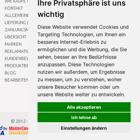
WIE KAUFE ICH EIN?
Ihre Privatsphäre ist uns
KONTAKT
wichtig
ALLGEMEINEN GESCHÄFTSBEDINGUNGEN
LIEFERUNG & ZAHLUNG
Diese Website verwendet Cookies und
ZAHLUNGSMETHODEN
Targeting Technologien, um Ihnen ein
ÜBERSICHT
besseres Internet-Erlebnis zu
MARKEN
ermöglichen und die Werbung, die Sie
REKLAMATIONEN UND RETOUREN
sehen, besser an Ihre Bedürfnisse
KUNDENBEWERTUNG
anzupassen. Diese Technologien
PRODUKTBEWERTUNG
nutzen wir außerdem, um Ergebnisse
BLOG
zu messen, um zu verstehen, woher
BEARBEITEN SIE MEINE COOKIE-EINSTELLUNGEN
unsere Besucher kommen oder um
unsere Website weiter zu entwickeln.
Alle akzeptieren
Ich lehne ab
© 2012 - 2026
Baumarkteu.at
Einstellungen ändern