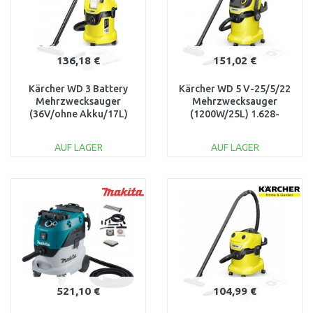
136,18 €
151,02 €
Kärcher WD 3 Battery
Kärcher WD 5 V-25/5/22
Mehrzwecksauger
Mehrzwecksauger
(36V/ohne Akku/17L)
(1200W/25L) 1.628-
1.629-910.0
300.0
AUF LAGER
AUF LAGER
IN DEN
IN DEN
WARENKORB
WARENKORB
Vergleichen
Vergleichen
521,10 €
104,99 €