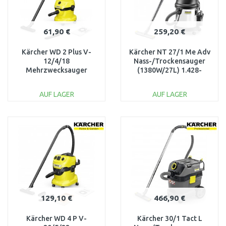
61,90 €
259,20 €
Kärcher WD 2 Plus V-
Kärcher NT 27/1 Me Adv
12/4/18
Nass-/Trockensauger
Mehrzwecksauger
(1380W/27L) 1.428-
(1000W/12L) 1.628-
114.0
018.0
AUF LAGER
AUF LAGER
IN DEN
IN DEN
WARENKORB
WARENKORB
Vergleichen
Vergleichen
129,10 €
466,90 €
Kärcher WD 4 P V-
Kärcher 30/1 Tact L