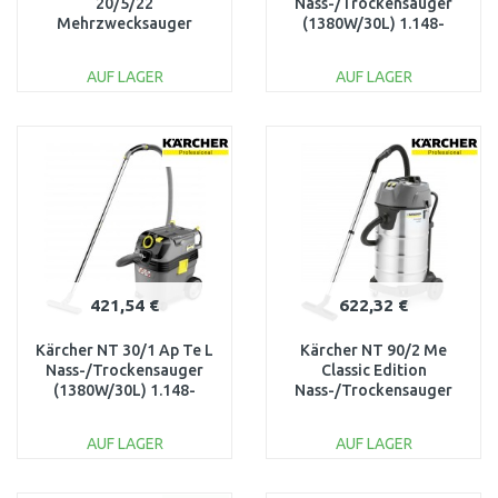
20/5/22
Nass-/Trockensauger
Mehrzwecksauger
(1380W/30L) 1.148-
(1100W/20L) 1.628-
201.0
270.0
AUF LAGER
AUF LAGER
IN DEN
IN DEN
WARENKORB
WARENKORB
Vergleichen
Vergleichen
421,54 €
622,32 €
Kärcher NT 30/1 Ap Te L
Kärcher NT 90/2 Me
Nass-/Trockensauger
Classic Edition
(1380W/30L) 1.148-
Nass-/Trockensauger
231.0
(2300W/90L) 1.667-
700.0
AUF LAGER
AUF LAGER
IN DEN
IN DEN