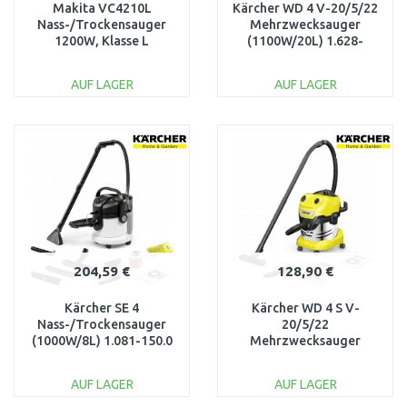
Makita VC4210L
Kärcher WD 4 V-20/5/22
Nass-/Trockensauger
Mehrzwecksauger
1200W, Klasse L
(1100W/20L) 1.628-
209.0
AUF LAGER
AUF LAGER
IN DEN
IN DEN
WARENKORB
WARENKORB
Vergleichen
Vergleichen
204,59 €
128,90 €
Kärcher SE 4
Kärcher WD 4 S V-
Nass-/Trockensauger
20/5/22
(1000W/8L) 1.081-150.0
Mehrzwecksauger
(1100W/20L) 1.628-
260.0
AUF LAGER
AUF LAGER