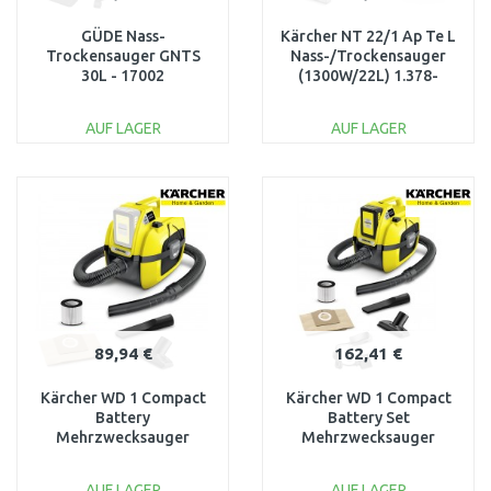
GÜDE Nass-
Kärcher NT 22/1 Ap Te L
Trockensauger GNTS
Nass-/Trockensauger
30L - 17002
(1300W/22L) 1.378-
610.0
AUF LAGER
AUF LAGER
IN DEN
IN DEN
WARENKORB
WARENKORB
Vergleichen
Vergleichen
89,94 €
162,41 €
Kärcher WD 1 Compact
Kärcher WD 1 Compact
Battery
Battery Set
Mehrzwecksauger
Mehrzwecksauger
(18V/ohne Akku/7L)
(18V/1x2,5 Ah/7L)
1.198-300.0
1.198-301.0
AUF LAGER
AUF LAGER