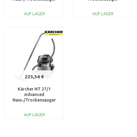
(1500W/20L) 1.428-
BWD421POW
548.0
AUF LAGER
AUF LAGER
IN DEN
IN DEN
WARENKORB
WARENKORB
Vergleichen
Vergleichen
225,34 €
Kärcher NT 27/1
Advanced
Nass-/Trockensauger
(1380W/27L) 1.428-
520.0
AUF LAGER
IN DEN
WARENKORB