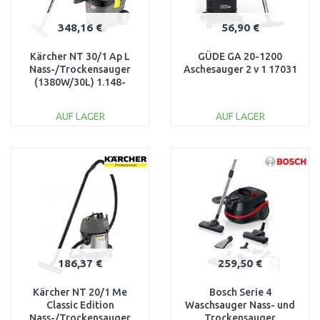
348,16 €
56,90 €
Kärcher NT 30/1 Ap L
GÜDE GA 20-1200
Nass-/Trockensauger
Aschesauger 2 v 1 17031
(1380W/30L) 1.148-
221.0
AUF LAGER
AUF LAGER
IN DEN
IN DEN
WARENKORB
WARENKORB
Vergleichen
Vergleichen
186,37 €
259,50 €
Kärcher NT 20/1 Me
Bosch Serie 4
Classic Edition
Waschsauger Nass- und
Nass-/Trockensauger
Trockensauger