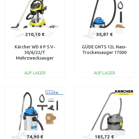
210,10 €
35,87 €
Kärcher WD 6 P S V-
GÜDE GNTS 12L Nass-
30/6/22/T
Trockensauger 17000
Mehrzwecksauger
(1300W/30L) 1.628-
361.0
AUF LAGER
AUF LAGER
IN DEN
IN DEN
WARENKORB
WARENKORB
Vergleichen
Vergleichen
74,90 €
185,72 €