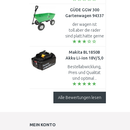
ist mir zu teuer auf
GÜDE GGW 300
einmal zu Zahlen,
Gartenwagen 94337
desto frage ich, ob
dass geht v..
der wagen ist
toll.aber die räder
sind platt.hätte gerne
4 neue.kann ich die
bestellen?größe
Makita BL1850B
13x5,00-6.würde
Akku Li-ion 18V/5,0
mich freuen wnn sie
Ah 197280-8
antwoten ...
Bestellabwicklung,
Preis und Qualität
sind optimal ..
Alle Bewertungen lesen
MEIN KONTO