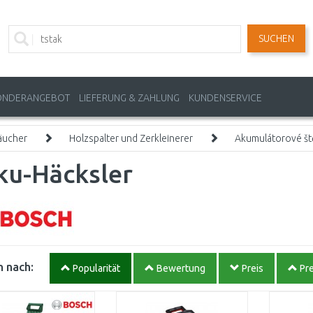
SUCHEN
ONDERANGEBOT
LIEFERUNG & ZAHLUNG
KUNDENSERVICE
äucher
Holzspalter und Zerkleinerer
Akumulátorové št
ku-Häcksler
 nach:
Popularität
Bewertung
Preis
Pre