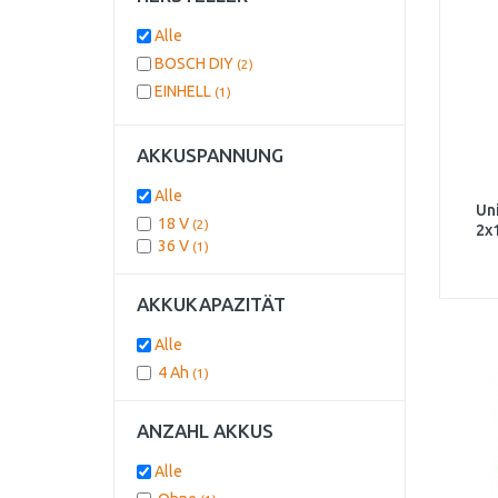
Alle
BOSCH DIY
(2)
EINHELL
(1)
AKKUSPANNUNG
Alle
Un
18 V
(2)
2x
36 V
(1)
AKKUKAPAZITÄT
Alle
4 Ah
(1)
ANZAHL AKKUS
Alle