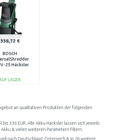
338,72 €
BOSCH
ersalShredder
V-25 Häcksler
6008E0000
AUF LAGER
IN DEN
ARENKORB
Vergleichen
Angebot an qualitativen Produkten der folgenden
R bis 336 EUR. Alle Akku-Häcksler lassen sich jeweils
Akku & vielen weiteren Parametern filtern.
ell nach Deutschland, Österreich & in 26 weitere