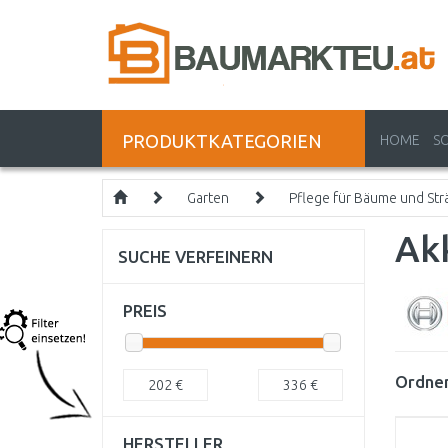
PRODUKTKATEGORIEN
HOME
S
Garten
Pflege für Bäume und Str
Ak
SUCHE VERFEINERN
PREIS
Ordnen
202
€
336
€
HERSTELLER