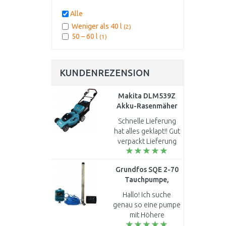
Alle
Weniger als 40 l
(2)
50 – 60 l
(1)
KUNDENREZENSION
Makita DLM539Z
Akku-Rasenmäher
530 mm Li-ion LXT
Schnelle Lieferung
2x18V ohne akku
hat alles geklapt!! Gut
verpackt Lieferung
schnell Aufbau
selbsterklärend 2mal
Grundfos SQE 2-70
5ah Stunden Akku
Tauchpumpe,
unbedingt
Konstantdruckpaket
erforderlich..
Hallo! Ich suche
mit 60 m Kabel
genau so eine pumpe
96160961
mit Höhere
wirkungsgrad, aber