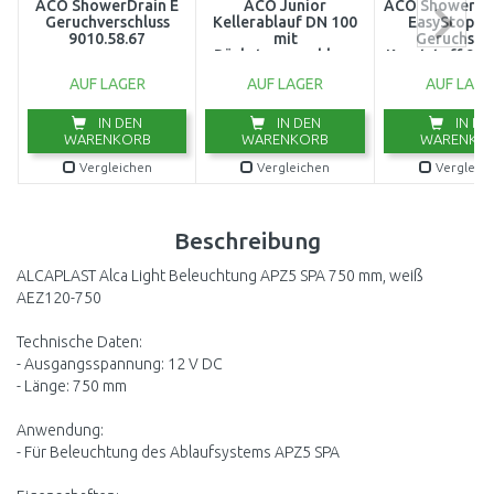
ACO ShowerDrain E
ACO Junior
ACO ShowerDra
Geruchverschluss
Kellerablauf DN 100
EasyStop D
9010.58.67
mit
Geruchsto
Rückstauverschluss,
Kunststoff 901
Schlitzrost aus
AUF LAGER
AUF LAGER
AUF LAGE
Kunststoff
IN DEN
IN DEN
IN DE
WARENKORB
WARENKORB
WARENKO
Vergleichen
Vergleichen
Vergleic
Beschreibung
ALCAPLAST Alca Light Beleuchtung APZ5 SPA 750 mm, weiß
AEZ120-750
Technische Daten:
- Ausgangsspannung: 12 V DC
- Länge: 750 mm
Anwendung:
- Für Beleuchtung des Ablaufsystems APZ5 SPA