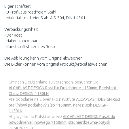
Eigenschaften:
- U Profil aus rostfreiem Stahl
- Material: rostfreier Stahl AISI 304, DIN 1.4301
Verpackungsinhalt:
- Der Rost
- Haken zum Abbau
- Kunststoffstütze des Rostes
Die Abbildung kann vom Original abweichen.
Die Bilder können vom original Produkt/Artikel abweichen.
Um nach Deutschland zu versenden, besuchen Sie
ALCAPLAST DESIGN Rost für Duschrinne 1150mm, Edelstahl-
Glanz DESIGN-1150LN
Pre odoslanie na Slovensko navštívte
ALCAPLAST DESIGN Rošt
pre líniový podlahový žľab 1150mm, nerez lesk DESIGN-
1150LN
Aby wysłać do Polski odwiedź
ALCAPLAST DESIGN Ruszt do
odwodnienia liniowego 1150mm, stal nierdzewna-połysk
DESIGN-1150