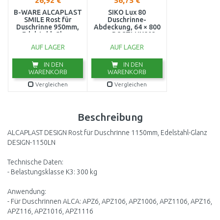
26,92 €
56,75 €
B-WARE ALCAPLAST
SIKO Lux 80
SMILE Rost für
Duschrinne-
Duschrinne 950mm,
Abdeckung, 64 × 800
Edelstahl-Glanz
mm ROSTLUX803
SMILE-950L
AUF LAGER
AUF LAGER
AUSVERPACKT
IN DEN
IN DEN
WARENKORB
WARENKORB
Vergleichen
Vergleichen
Beschreibung
ALCAPLAST DESIGN Rost für Duschrinne 1150mm, Edelstahl-Glanz
DESIGN-1150LN
Technische Daten:
- Belastungsklasse K3: 300 kg
Anwendung:
- Für Duschrinnen ALCA: APZ6, APZ106, APZ1006, APZ1106, APZ16,
APZ116, APZ1016, APZ1116