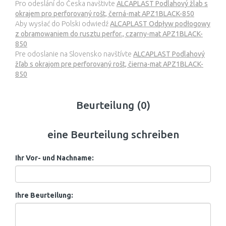
Pro odeslání do Česka navštivte
ALCAPLAST Podlahový žlab s
okrajem pro perforovaný rošt, černá-mat APZ1BLACK-850
Aby wysłać do Polski odwiedź
ALCAPLAST Odpływ podłogowy
z obramowaniem do rusztu perfor., czarny-mat APZ1BLACK-
850
Pre odoslanie na Slovensko navštívte
ALCAPLAST Podlahový
žľab s okrajom pre perforovaný rošt, čierna-mat APZ1BLACK-
850
Beurteilung (0)
eine Beurteilung schreiben
Ihr Vor- und Nachname:
Ihre Beurteilung: