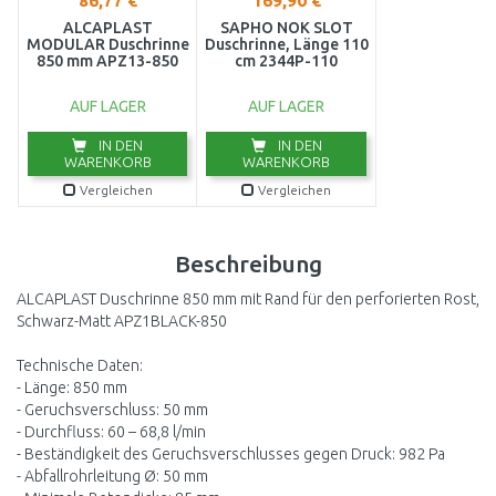
86,77 €
169,90 €
ALCAPLAST
SAPHO NOK SLOT
MODULAR Duschrinne
Duschrinne, Länge 110
850 mm APZ13-850
cm 2344P-110
AUF LAGER
AUF LAGER
IN DEN
IN DEN
WARENKORB
WARENKORB
Vergleichen
Vergleichen
Beschreibung
ALCAPLAST Duschrinne 850 mm mit Rand für den perforierten Rost,
Schwarz-Matt APZ1BLACK-850
Technische Daten:
- Länge: 850 mm
- Geruchsverschluss: 50 mm
- Durchfluss: 60 – 68,8 l/min
- Beständigkeit des Geruchsverschlusses gegen Druck: 982 Pa
- Abfallrohrleitung Ø: 50 mm