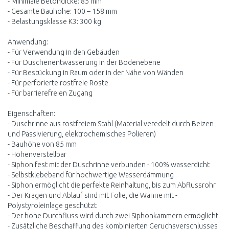
- Minimale Betondicke: 85 mm
- Gesamte Bauhöhe: 100 – 158 mm
- Belastungsklasse K3: 300 kg
Anwendung:
- Für Verwendung in den Gebäuden
- Für Duschenentwässerung in der Bodenebene
- Für Bestückung in Raum oder in der Nähe von Wänden
- Für perforierte rostfreie Roste
- Für barrierefreien Zugang
Eigenschaften:
- Duschrinne aus rostfreiem Stahl (Material veredelt durch Beizen
und Passivierung, elektrochemisches Polieren)
- Bauhöhe von 85 mm
- Höhenverstellbar
- Siphon fest mit der Duschrinne verbunden - 100% wasserdicht
- Selbstklebeband für hochwertige Wasserdämmung
- Siphon ermöglicht die perfekte Reinhaltung, bis zum Abflussrohr
- Der Kragen und Ablauf sind mit Folie, die Wanne mit -
Polystyroleinlage geschützt
- Der hohe Durchfluss wird durch zwei Siphonkammern ermöglicht
- Zusätzliche Beschaffung des kombinierten Geruchsverschlusses