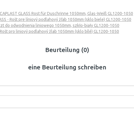
CAPLAST GLASS Rost für Duschrinne 1050mm, Glas-Weiß GL1200-1050
S - Rošt pre líniový podlahový žľab 1050mm (sklo biele) GL1200-1050
t do odwodnienia liniowego 1050mm, szkło-biały GL1200-1050
ošt pro liniový podlahový žlab 1050mm (sklo bílé) GL1200-1050
Beurteilung (0)
eine Beurteilung schreiben