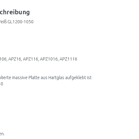
chreibung
Weiß GL1200-1050
1106, APZ16, APZ116, APZ1016, APZ1116
olierte massive Platte aus Hartglas aufgeklebt ist
40
en.