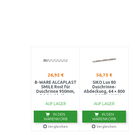
26,92 €
56,75 €
B-WARE ALCAPLAST
SIKO Lux 80
SMILE Rost für
Duschrinne-
Duschrinne 950mm,
Abdeckung, 64 × 800
Edelstahl-Glanz
mm ROSTLUX803
SMILE-950L
AUF LAGER
AUF LAGER
AUSVERPACKT
IN DEN
IN DEN
WARENKORB
WARENKORB
Vergleichen
Vergleichen