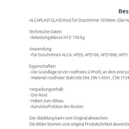
Bes
ALCAPLAST GLASS Rost für Duschrinne 1050mm, Glas-
Technische Daten:
- Belastungsklasse H15: 150 kg
Anwendung:
- Für Duschrinnen ALCA: APZ6, APZ106, APZ1006, APZ
Eigenschaften:
- Die Grundlage ist ein rostfreies U Profil, an dem eine p
- Material: rostfreier Stahl AISI 304, DIN 1.4301, ČSN 172
Verpackungsinhalt:
- Der Rost
- Haken zum Abbau
- Kunststoffstütze des Rostes
Die Abbildung kann vom Original abweichen.
Die Bilder können vom original Produkt/Artikel abweich