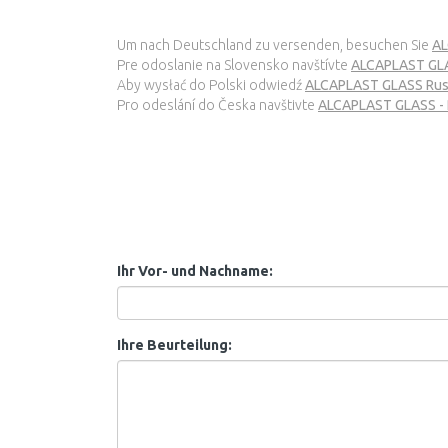
Um nach Deutschland zu versenden, besuchen Sie
AL
Pre odoslanie na Slovensko navštívte
ALCAPLAST GLAS
Aby wysłać do Polski odwiedź
ALCAPLAST GLASS Rusz
Pro odeslání do Česka navštivte
ALCAPLAST GLASS - R
Ihr Vor- und Nachname:
Ihre Beurteilung: