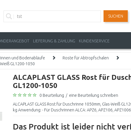
SUCHEN
ONDERANGEBOT
LIEFERUNG & ZAHLUNG
KUNDENSERVICE
rinnen und Bodenabläufe
Roste für Abtropfschalen
s-Weiß GL1200-1050
ALCAPLAST GLASS Rost für Dusch
GL1200-1050
0 Beurteilung
/
eine Beurteilung schreiben
ALCAPLAST GLASS Rost für Duschrinne 1050mm, Glas-Weiß GL120
kg Anwendung: - Für Duschrinnen ALCA: APZ6, APZ106, APZ1006,
Das Produkt ist leider nicht ve