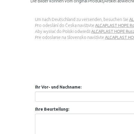
Die Bilder können vom original Produkt/Artikel abweich
Um nach Deutschland zu versenden, besuchen Sie
AL
Pro odeslání do Česka navštivte
ALCAPLAST HOPE Roš
Aby wysłać do Polski odwiedź
ALCAPLAST HOPE Ruszt
Pre odoslanie na Slovensko navštívte
ALCAPLAST HOPE
Ihr Vor- und Nachname:
Ihre Beurteilung: