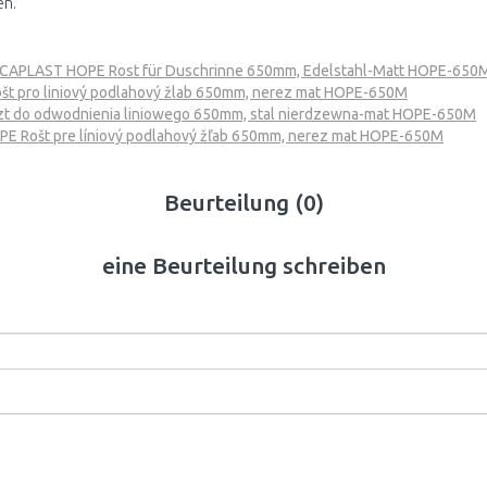
en.
CAPLAST HOPE Rost für Duschrinne 650mm, Edelstahl-Matt HOPE-650
t pro liniový podlahový žlab 650mm, nerez mat HOPE-650M
 do odwodnienia liniowego 650mm, stal nierdzewna-mat HOPE-650M
 Rošt pre líniový podlahový žľab 650mm, nerez mat HOPE-650M
Beurteilung (0)
eine Beurteilung schreiben