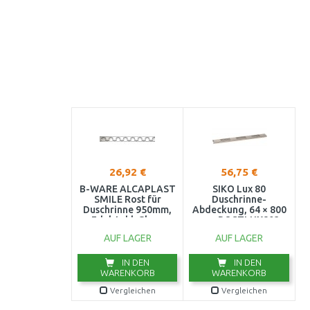
26,92 €
56,75 €
B-WARE ALCAPLAST
SIKO Lux 80
SMILE Rost für
Duschrinne-
Duschrinne 950mm,
Abdeckung, 64 × 800
Edelstahl-Glanz
mm ROSTLUX803
SMILE-950L
AUF LAGER
AUF LAGER
AUSVERPACKT
IN DEN
IN DEN
WARENKORB
WARENKORB
Vergleichen
Vergleichen