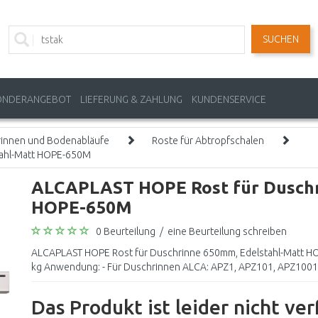
SUCHEN
ONDERANGEBOT
LIEFERUNG & ZAHLUNG
KUNDENSERVICE
rinnen und Bodenabläufe
Roste für Abtropfschalen
tahl-Matt HOPE-650M
ALCAPLAST HOPE Rost für Duschr
HOPE-650M
0 Beurteilung
/
eine Beurteilung schreiben
ALCAPLAST HOPE Rost für Duschrinne 650mm, Edelstahl-Matt HO
kg Anwendung: - Für Duschrinnen ALCA: APZ1, APZ101, APZ1001,
Das Produkt ist leider nicht ve