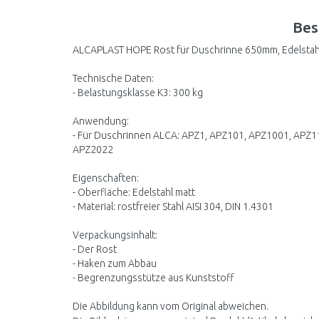
Bes
ALCAPLAST HOPE Rost für Duschrinne 650mm, Edelsta
Technische Daten:
- Belastungsklasse K3: 300 kg
Anwendung:
- Für Duschrinnen ALCA: APZ1, APZ101, APZ1001, APZ
APZ2022
Eigenschaften:
- Oberfläche: Edelstahl matt
- Material: rostfreier Stahl AISI 304, DIN 1.4301
Verpackungsinhalt:
- Der Rost
- Haken zum Abbau
- Begrenzungsstütze aus Kunststoff
Die Abbildung kann vom Original abweichen.