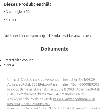
Dieses Produkt enthält
• Grasfangbox 50 l
• Karton
Die Bilder können vom original Produkt/Artikel abweichen.
Dokumente
Ersatzteilzeichnung
Manual
Um nach Deutschland zu versenden, besuchen Sie
BOSCH
AdvancedRotak 650 Elektro-Rasenmäher, 42cm 06008B9205
Pre odoslanie na Slovensko navštívte
BOSCH AdvancedRotak
650 Elektrická kosačka na trávu, 42cm 06008B9205
Aby wysłać do Polski odwiedź
BOSCH AdvancedRotak 650
Kosiarka, 42cm 06008B9205
Magyarországra történő szállítás
BOSCH AdvancedRotak 650