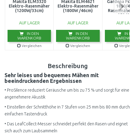
Makita ELM3320
Makita ELM4621
Gardena Pow
Elektro-Rasenmäher
Elektro-Rasenmäher
1800/42 
(1200W/33cm)
(1800W /46cm)
Rasenmäher, 
05042-2
AUF LAGER
AUF LAGER
AUF LAGE
IN DEN
IN DEN
IN DE
WARENKORB
WARENKORB
WARENKO
Vergleichen
Vergleichen
Vergleic
Beschreibung
Sehr leises und bequemes Mähen mit
beeindruckenden Ergebnissen
• ProSilence reduziert Geräusche um bis zu 75 % und sorgt für eine
angenehmere Akustik
• Einstellen der Schnitthöhe in 7 Stufen von 25 mm bis 80 mm durch
einfachen Tastendruck
• Das LeafCollect-Messer schneidet perfekt den Rasen und eignet
sich auch zum Laubsammeln