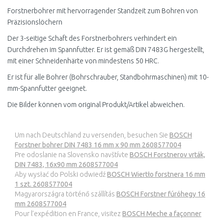
Forstnerbohrer mit hervorragender Standzeit zum Bohren von
Präzisionslöchern
Der 3-seitige Schaft des Forstnerbohrers verhindert ein
Durchdrehen im Spannfutter. Er ist gemäß DIN 7483G hergestellt,
mit einer Schneidenhärte von mindestens 50 HRC.
Er ist für alle Bohrer (Bohrschrauber, Standbohrmaschinen) mit 10-
mm-Spannfutter geeignet.
Die Bilder können vom original Produkt/Artikel abweichen.
Um nach Deutschland zu versenden, besuchen Sie
BOSCH
Forstner bohrer DIN 7483 16 mm x 90 mm 2608577004
Pre odoslanie na Slovensko navštívte
BOSCH Forstnerov vrták,
DIN 7483, 16x90 mm 2608577004
Aby wysłać do Polski odwiedź
BOSCH Wiertło forstnera 16 mm
1 szt. 2608577004
Magyarországra történő szállítás
BOSCH Forstner fúróhegy 16
mm 2608577004
Pour l’expédition en France, visitez
BOSCH Meche a façonner