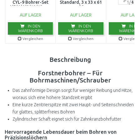
CYL-9 Bohrer-Set
Standard, 3 x 33 x 61
1/4 "
4/5/6/6/8/10/12 mm,
mm, d 3 mm,
7-tlg. 2608900647
2608596300
AUF LAGER
AUF LAGER
AUF LAGE
IN DEN
IN DEN
IN DE
WARENKORB
WARENKORB
WARENKO
Vergleichen
Vergleichen
Vergleic
Beschreibung
Forstnerbohrer – Für
Bohrmaschinen/Schrauber
Das zahnförmige Design sorgt für weniger Reibung und Hitze,
woraus sich eine höhere Standzeit ergibt
Eine kurze Zentrierspitze mit zwei Haupt- und Seitenschneiden
für glattes, splitterfreies Bohren
Zylindrischer Schaft eignet sich für Zahnkranzbohrfutter
Hervorragende Lebensdauer beim Bohren von
Präzisionslöchern