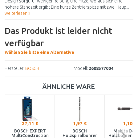
Design sorgt für weniger Reibung und Hitze, woraus sich eine
höhere Standzeit ergibt Eine kurze Zentrierspitze mit zwei Haup...
weiterlesen »
Das Produkt ist leider nicht
verfügbar
Wählen Sie bitte eine Alternative
Hersteller:
BOSCH
Modell:
2608577004
ÄHNLICHE WARE
27,11 €
1,97 €
1,10 €
BOSCH EXPERT
BOSCH
Makita D-6
MultiConstruction
Holzspiralbohrer
Holzbohrer 2