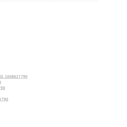
5St. 2608621790
0
790
21790