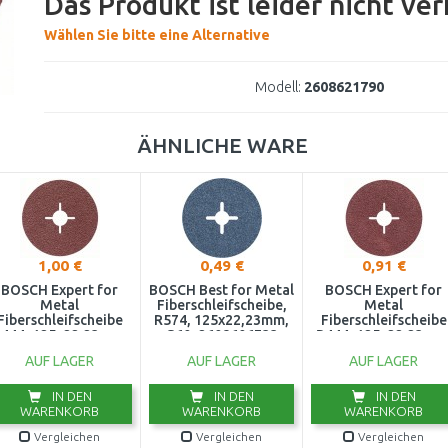
Das Produkt ist leider nicht ve
Wählen Sie bitte eine Alternative
Modell:
2608621790
ÄHNLICHE WARE
1,00 €
0,49 €
0,91 €
BOSCH Expert for
BOSCH Best for Metal
BOSCH Expert for
Metal
Fiberschleifscheibe,
Metal
Fiberschleifscheibe
R574, 125x22,23mm,
Fiberschleifscheibe
444, 125x22,23mm,
G60, 2608606733
R444, 125x22,23mm
80, 2608605477
G36, 2608607250
AUF LAGER
AUF LAGER
AUF LAGER
IN DEN
IN DEN
IN DEN
WARENKORB
WARENKORB
WARENKORB
Vergleichen
Vergleichen
Vergleichen