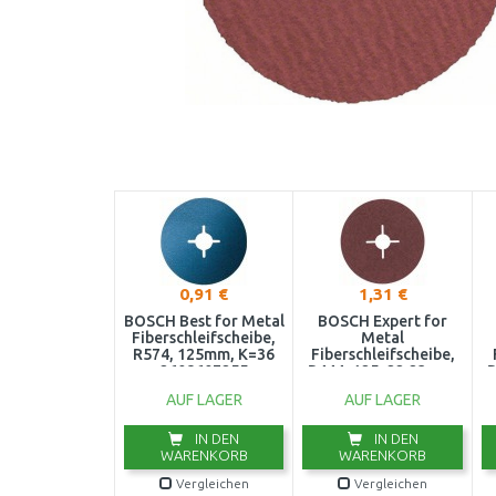
0,91 €
1,31 €
BOSCH Best for Metal
BOSCH Expert for
Fiberschleifscheibe,
Metal
R574, 125mm, K=36
Fiberschleifscheibe,
2608607255
R444, 125x22,23mm,
R
K60 2608605476
AUF LAGER
AUF LAGER
IN DEN
IN DEN
WARENKORB
WARENKORB
Vergleichen
Vergleichen