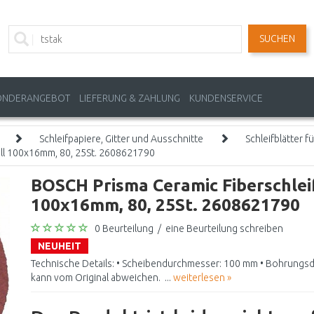
SUCHEN
ONDERANGEBOT
LIEFERUNG & ZAHLUNG
KUNDENSERVICE
Schleifpapiere, Gitter und Ausschnitte
Schleifblätter f
ll 100x16mm, 80, 25St. 2608621790
BOSCH Prisma Ceramic Fiberschlei
100x16mm, 80, 25St. 2608621790
0 Beurteilung
/
eine Beurteilung schreiben
NEUHEIT
Technische Details: • Scheibendurchmesser: 100 mm • Bohrungs
kann vom Original abweichen. ...
weiterlesen »