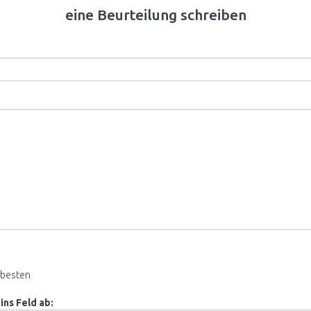
eine Beurteilung schreiben
besten
ins Feld ab: