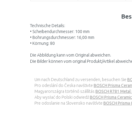
Bes
Technische Details:
• Scheibendurchmesser: 100 mm
• Bohrungsdurchmesser: 16,00 mm
• Körnung: 80
Die Abbildung kann vom Original abweichen.
Die Bilder können vom original Produkt/Artikel abweich
Um nach Deutschland zu versenden, besuchen Sie
BO
Pro odeslání do Česka navštivte
BOSCH Prisma Ceram
Magyarországra történő szállítás
BOSCH R781 Metal P
Aby wysłać do Polski odwiedź
BOSCH Prisma Ceramic 
Pre odoslanie na Slovensko navštívte
BOSCH Prisma C