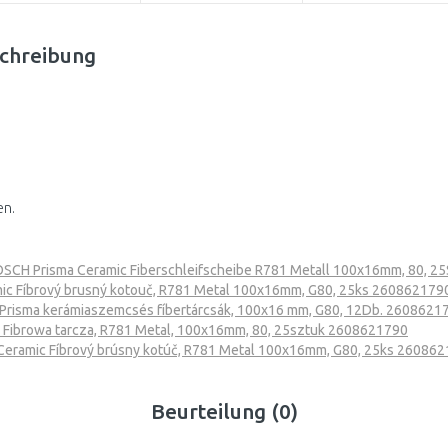
chreibung
en.
SCH Prisma Ceramic Fiberschleifscheibe R781 Metall 100x16mm, 80, 2
ic Fíbrový brusný kotouč, R781 Metal 100x16mm, G80, 25ks 260862179
risma kerámiaszemcsés fíbertárcsák, 100x16 mm, G80, 12Db. 2608621
Fibrowa tarcza, R781 Metal, 100x16mm, 80, 25sztuk 2608621790
eramic Fíbrový brúsny kotúč, R781 Metal 100x16mm, G80, 25ks 26086
Beurteilung (0)