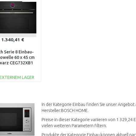
1.340,41 €
h Serie 8 Einbau-
owelle 60 x 45 cm
warz CEG732XB1
 EXTERNEM LAGER
IN DEN
WARENKORB
Vergleichen
In der Kategorie Einbau finden Sie unser Angebot
Hersteller:BOSCH HOME.
Preise in dieser Kategorie variieren von 1 329,24 E
vielen weiteren Parametern filtern.
Produkte der Kategorie Einbau können aktuell nac