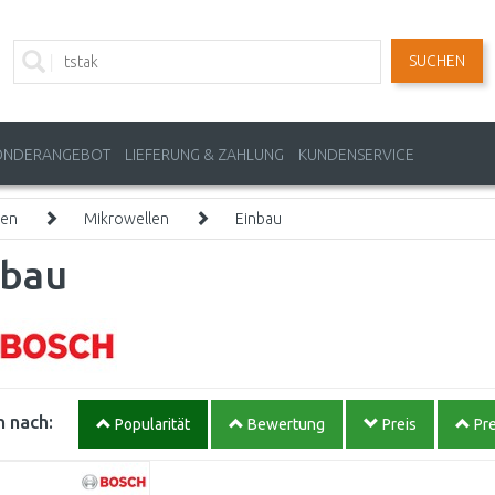
SUCHEN
ONDERANGEBOT
LIEFERUNG & ZAHLUNG
KUNDENSERVICE
len
Mikrowellen
Einbau
nbau
 nach:
Popularität
Bewertung
Preis
Pre