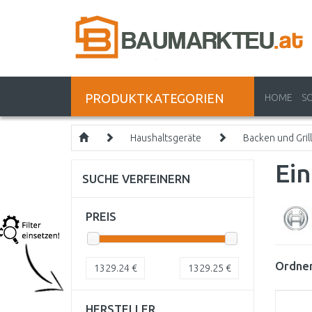
PRODUKTKATEGORIEN
HOME
S
Haushaltsgeräte
Backen und Gril
Ei
SUCHE VERFEINERN
PREIS
Ordnen
1329.24
€
1329.25
€
HERSTELLER