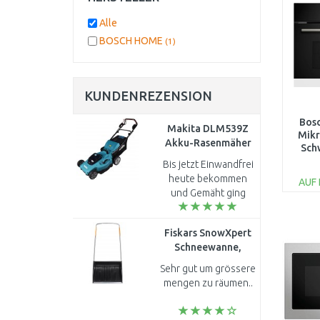
Alle
BOSCH HOME
(1)
KUNDENREZENSION
Bosc
Makita DLM539Z
Mikr
Akku-Rasenmäher
Sch
530 mm Li-ion LXT
Bis jetzt Einwandfrei
2x18V ohne akku
heute bekommen
AUF
und Gemäht ging
alles Perfekt
Lieferung auch
Fiskars SnowXpert
Schnell gut Verpackt
Schneewanne,
auf Palette
Breite: 720 mm
Zusammenbau
Sehr gut um grössere
(143021) 1003470
Einfac..
mengen zu räumen..