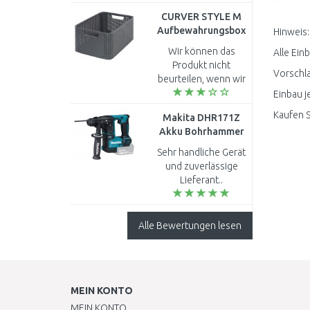
CURVER STYLE M
Aufbewahrungsbox
Hinweis:
38,6 x 17 x 28,7 cm
Wir können das
Alle Ein
dunkelgrau 03615-
Produkt nicht
308
Vorschla
beurteilen, wenn wir
es noch nicht
Einbau j
geliefert bekamen...
Kaufen S
Makita DHR171Z
Akku Bohrhammer
SDS-Plus 18V, mit
Sehr handliche Gerät
Seitengriff
und zuverlässige
(Sologerät)
Lieferant..
Alle Bewertungen lesen
MEIN KONTO
MEIN KONTO