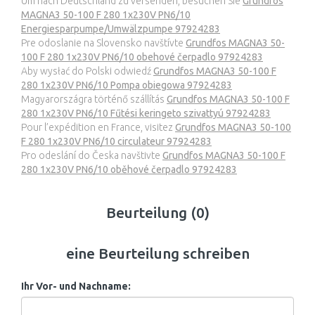
Um nach Deutschland zu versenden, besuchen Sie
Grundfos
MAGNA3 50-100 F 280 1x230V PN6/10
Energiesparpumpe/Umwälzpumpe 97924283
Pre odoslanie na Slovensko navštívte
Grundfos MAGNA3 50-
100 F 280 1x230V PN6/10 obehové čerpadlo 97924283
Aby wysłać do Polski odwiedź
Grundfos MAGNA3 50-100 F
280 1x230V PN6/10 Pompa obiegowa 97924283
Magyarországra történő szállítás
Grundfos MAGNA3 50-100 F
280 1x230V PN6/10 Fűtési keringeto szivattyú 97924283
Pour l’expédition en France, visitez
Grundfos MAGNA3 50-100
F 280 1x230V PN6/10 circulateur 97924283
Pro odeslání do Česka navštivte
Grundfos MAGNA3 50-100 F
280 1x230V PN6/10 oběhové čerpadlo 97924283
Beurteilung (0)
eine Beurteilung schreiben
Ihr Vor- und Nachname: