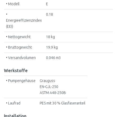
• Modell
E
•
0.18
Energieeffizienzindex
(EEI)
• Nettogewicht
18 kg
• Bruttogewicht
19.9 kg
• Versandvolumen
0.046 m3
Werkstoffe
• Pumpengehäuse
Grauguss
EN-GJL-250
ASTM A48-250B
• Laufrad
PES mit 30 % Glasfaseranteil
Installation