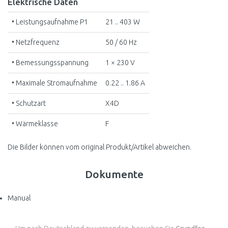
Elektrische Daten
• Leistungsaufnahme P1
21 .. 403 W
• Netzfrequenz
50 / 60 Hz
• Bemessungsspannung
1 × 230 V
• Maximale Stromaufnahme
0.22 .. 1.86 A
• Schutzart
X4D
• Wärmeklasse
F
Die Bilder können vom original Produkt/Artikel abweichen.
Dokumente
Manual