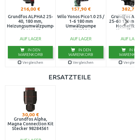
216,00 €
157,90 €
382,74 
Grundfos ALPHA2 25-
Wilo Yonos Pico1.0 25 /
Grundfos ALP
40, 180 mm,
1-6 180 mm
25-60 130 mm 
Heizungsumwälzpumpe,
Umwälzpumpe
Hocheffizi
99411165
4248084
Umwälzpu
9916058
AUF LAGER
AUF LAGER
AUF LAGE
IN DEN
IN DEN
IN DE
WARENKORB
WARENKORB
WARENKO
Vergleichen
Vergleichen
Vergleic
ERSATZTEILE
30,00 €
Grundfos Alpha,
Magna Connection Kit
Stecker 98284561