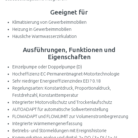
Geeignet für
Klimatisierung von Gewerbeimmobilien
Heizung in Gewerbeimmobilien
Häusliche Warmwasserzirkulation
Ausführungen, Funktionen und
Eigenschaften
Einzelpumpe oder Doppelpumpe (D)
Hocheffizienz-EC-Permanentmagnet-Motortechnologie
Sehr niedriger Energieeffizienzindex EEI ? 0.18
Regelungsarten: Konstantdruck, Proportionaldruck,
Festdrehzahl, Konstanttemperatur
Integrierter Motorvollschutz und Trockenlaufschutz
AUTOADAPT für automatische Sollwerteinstellung
FLOWADAPT und FLOWLIMIT zur Volumenstrombegrenzung
Integrierte Wärmemengenerfassung
Betriebs- und Störmeldungen mit Ereignishistorie
Kommunikation analog und digital: 2× DO / 3× DI / 1× AI