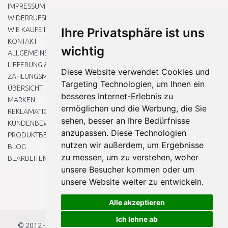
IMPRESSUM
WIDERRUFSRECHT
WIE KAUFE ICH EIN?
Ihre Privatsphäre ist uns
KONTAKT
wichtig
ALLGEMEINEN GESCHÄFTSBEDINGUNGEN
LIEFERUNG & ZAHLUNG
Diese Website verwendet Cookies und
ZAHLUNGSMETHODEN
Targeting Technologien, um Ihnen ein
ÜBERSICHT
besseres Internet-Erlebnis zu
MARKEN
ermöglichen und die Werbung, die Sie
REKLAMATIONEN UND RETOUREN
sehen, besser an Ihre Bedürfnisse
KUNDENBEWERTUNG
anzupassen. Diese Technologien
PRODUKTBEWERTUNG
nutzen wir außerdem, um Ergebnisse
BLOG
zu messen, um zu verstehen, woher
BEARBEITEN SIE MEINE COOKIE-EINSTELLUNGEN
unsere Besucher kommen oder um
unsere Website weiter zu entwickeln.
Alle akzeptieren
Ich lehne ab
© 2012 - 2026
Baumarkteu.at