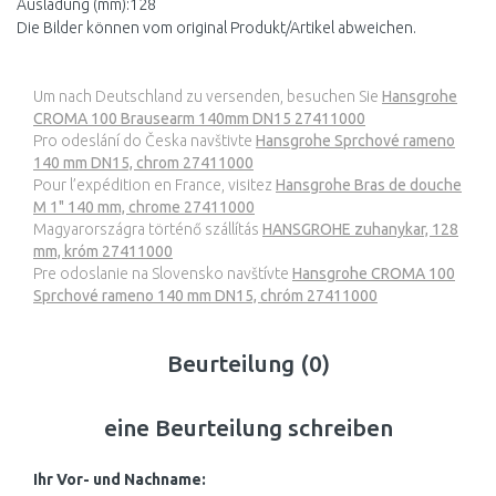
Ausladung (mm):128
Die Bilder können vom original Produkt/Artikel abweichen.
Um nach Deutschland zu versenden, besuchen Sie
Hansgrohe
CROMA 100 Brausearm 140mm DN15 27411000
Pro odeslání do Česka navštivte
Hansgrohe Sprchové rameno
140 mm DN15, chrom 27411000
Pour l’expédition en France, visitez
Hansgrohe Bras de douche
M 1" 140 mm, chrome 27411000
Magyarországra történő szállítás
HANSGROHE zuhanykar, 128
mm, króm 27411000
Pre odoslanie na Slovensko navštívte
Hansgrohe CROMA 100
Sprchové rameno 140 mm DN15, chróm 27411000
Beurteilung (0)
eine Beurteilung schreiben
Ihr Vor- und Nachname: