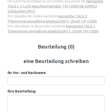
Um nach Deutschland zu versenden, besuchen Sie
Hansgrohe
TALIS C 3-Loch Waschtischarmatur 14113000 mit SoftPEX
Schläuchen DN15
Pro odeslání do Česka navštivte
Hansgrohe TALIS C
Tříotvorová umyvadlová armatura DN15, chrom 14113000
Pre odoslanie na Slovensko navštívte
Hansgrohe TALIS C
Trojotvorová umývadlová armatúra DN15, chróm 14113000
Beurteilung (0)
eine Beurteilung schreiben
Ihr Vor- und Nachname:
Ihre Beurteilung: