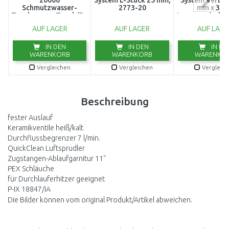
20000
System L-Stück 25 mm,
System Verbin
Schmutzwasser-
2773-20
mm x 3/4
Tauchpumpe,Tauch/Druckpumpe
Innengewinde 
(750W/20000l/h)
AUF LAGER
AUF LAGER
AUF LAGE
9044-20
IN DEN
IN DEN
IN DE
WARENKORB
WARENKORB
WARENKO
Vergleichen
Vergleichen
Vergleic
Beschreibung
fester Auslauf
Keramikventile heiß/kalt
Durchflussbegrenzer 7 l/min.
QuickClean Luftsprudler
Zugstangen-Ablaufgarnitur 11"
PEX Schläuche
für Durchlauferhitzer geeignet
P-IX 18847/IA
Die Bilder können vom original Produkt/Artikel abweichen.