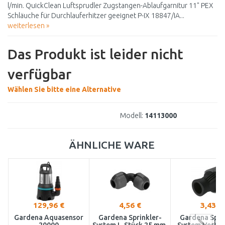
l/min. QuickClean Luftsprudler Zugstangen-Ablaufgarnitur 11" PEX
Schläuche für Durchlauferhitzer geeignet P-IX 18847/IA...
weiterlesen »
Das Produkt ist leider nicht
verfügbar
Wählen Sie bitte eine Alternative
Modell:
14113000
ÄHNLICHE WARE
129,96 €
4,56 €
3,43 €
Gardena Aquasensor
Gardena Sprinkler-
Gardena Spri