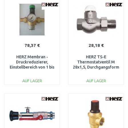
WARENKORB
WARENKORB
Vergleichen
Vergleichen
78,37 €
28,18 €
HERZ Membran -
HERZ TS-E
Druckreduzierer,
Thermostatventil M
Einstellbereich von 1 bis
28x1,5, Durchgangsform
6 bar 1268211
3/4" 1772302
AUF LAGER
AUF LAGER
IN DEN
IN DEN
WARENKORB
WARENKORB
Vergleichen
Vergleichen