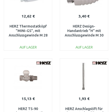
12,62 €
3,40 €
HERZ Thermostatköpf
HERZ Design-
"MINI-GS", mit
Handantrieb "H" mit
Anschlussgewinde M 28
Anschlussgewinde M 30
x 1,5 1920003
x 1,5 1910298
AUF LAGER
AUF LAGER
IN DEN
IN DEN
WARENKORB
WARENKORB
Vergleichen
Vergleichen
15,13 €
1,93 €
HERZ TS-90
HERZ Anschlagstift für