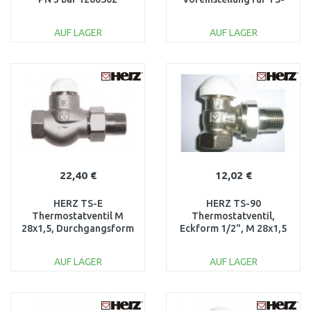
90-V, 3/4"–3/8" 1636797
AUF LAGER
AUF LAGER
IN DEN
IN DEN
WARENKORB
WARENKORB
Vergleichen
Vergleichen
22,40 €
12,02 €
HERZ TS-E
HERZ TS-90
Thermostatventil M
Thermostatventil,
28x1,5, Durchgangsform
Eckform 1/2", M 28x1,5
1/2" 1772311
weiße Blende 1772491
AUF LAGER
AUF LAGER
IN DEN
IN DEN
WARENKORB
WARENKORB