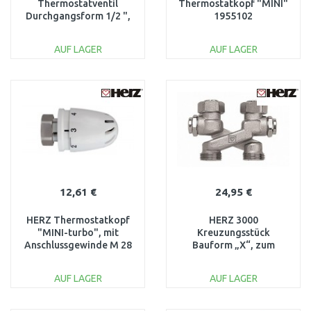
Thermostatventil
Thermostatkopf "MINI"
Durchgangsform 1/2 ",
1955102
M 28x1,5 1772391
AUF LAGER
AUF LAGER
IN DEN
IN DEN
WARENKORB
WARENKORB
Vergleichen
Vergleichen
12,61 €
24,95 €
HERZ Thermostatkopf
HERZ 3000
"MINI-turbo", mit
Kreuzungsstück
Anschlussgewinde M 28
Bauform „X“, zum
x 1,5 1920013
Absperren, Befüllen und
Entleeren G 3/4 1340434
AUF LAGER
AUF LAGER
IN DEN
IN DEN