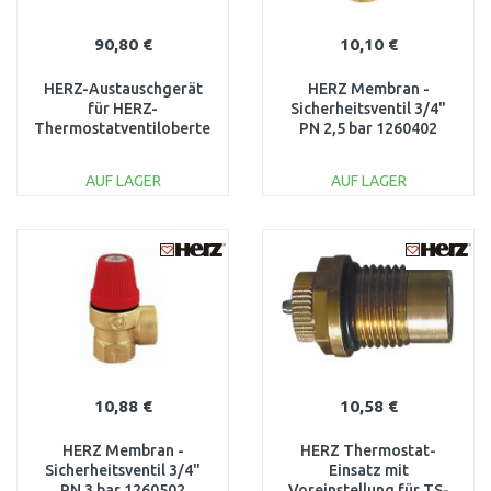
90,80 €
10,10 €
HERZ-Austauschgerät
HERZ Membran -
für HERZ-
Sicherheitsventil 3/4"
Thermostatventiloberteile
PN 2,5 bar 1260402
- M28 x 1,5 177800
AUF LAGER
AUF LAGER
IN DEN
IN DEN
WARENKORB
WARENKORB
Vergleichen
Vergleichen
10,88 €
10,58 €
HERZ Membran -
HERZ Thermostat-
Sicherheitsventil 3/4"
Einsatz mit
PN 3 bar 1260502
Voreinstellung für TS-