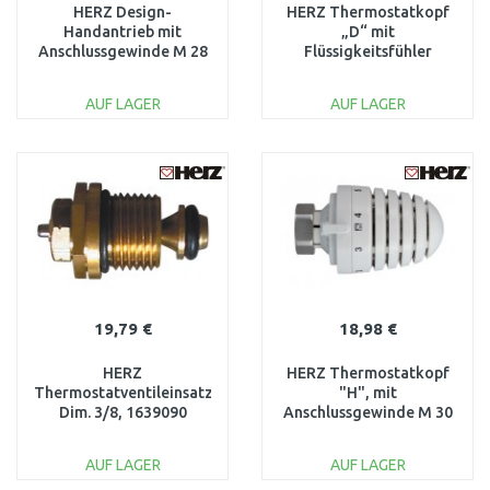
HERZ Design-
HERZ Thermostatkopf
Handantrieb mit
„D“ mit
Anschlussgewinde M 28
Flüssigkeitsfühler
x 1,5 1910280
1726099
AUF LAGER
AUF LAGER
IN DEN
IN DEN
WARENKORB
WARENKORB
Vergleichen
Vergleichen
19,79 €
18,98 €
HERZ
HERZ Thermostatkopf
Thermostatventileinsatz
"H", mit
Dim. 3/8, 1639090
Anschlussgewinde M 30
x 1,5 1926098
AUF LAGER
AUF LAGER