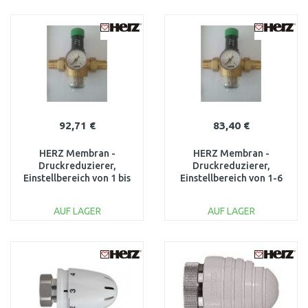
IN DEN
IN DEN
WARENKORB
WARENKORB
Vergleichen
Vergleichen
92,71 €
83,40 €
HERZ Membran -
HERZ Membran -
Druckreduzierer,
Druckreduzierer,
Einstellbereich von 1 bis
Einstellbereich von 1-6
6 bar 1268213
bar, 3/4", PN 16 1268212
AUF LAGER
AUF LAGER
IN DEN
IN DEN
WARENKORB
WARENKORB
Vergleichen
Vergleichen