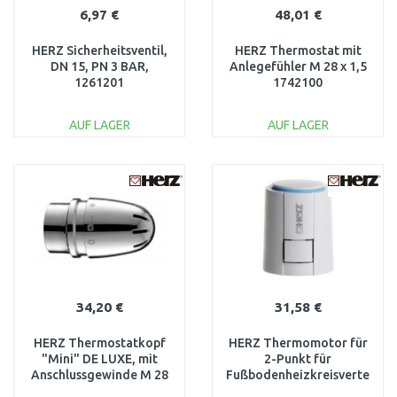
6,97 €
48,01 €
HERZ Sicherheitsventil,
HERZ Thermostat mit
DN 15, PN 3 BAR,
Anlegefühler M 28 x 1,5
1261201
1742100
AUF LAGER
AUF LAGER
IN DEN
IN DEN
WARENKORB
WARENKORB
Vergleichen
Vergleichen
34,20 €
31,58 €
HERZ Thermostatkopf
HERZ Thermomotor für
"Mini" DE LUXE, mit
2-Punkt für
Anschlussgewinde M 28
Fußbodenheizkreisverteiler
x 1,5 chrom 1920041
M 28 x 1,5, 230V