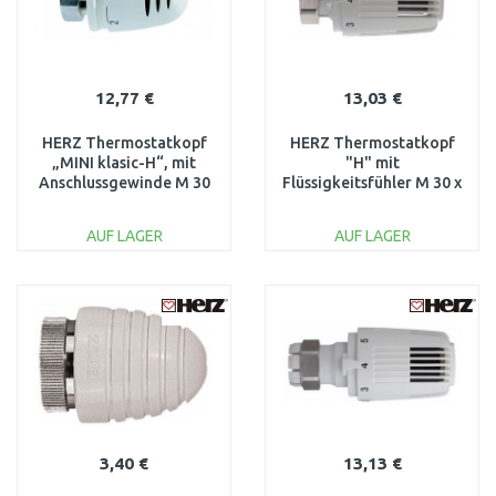
12,77 €
13,03 €
HERZ Thermostatkopf
HERZ Thermostatkopf
„MINI klasic-H“, mit
"H" mit
Anschlussgewinde M 30
Flüssigkeitsfühler M 30 x
x 1,5 1920038
1,5 1726098
AUF LAGER
AUF LAGER
IN DEN
IN DEN
WARENKORB
WARENKORB
Vergleichen
Vergleichen
3,40 €
13,13 €