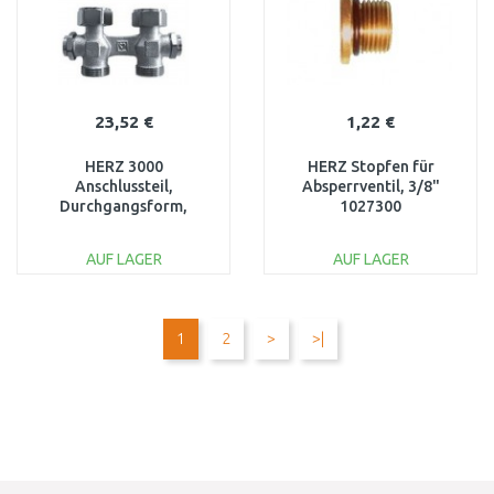
23,52 €
1,22 €
HERZ 3000
HERZ Stopfen für
Anschlussteil,
Absperrventil, 3/8"
Durchgangsform,
1027300
Heizkörperanschluss Rp
1/2 x G 3/4 1346602
AUF LAGER
AUF LAGER
IN DEN
IN DEN
WARENKORB
WARENKORB
1
2
>
>|
Vergleichen
Vergleichen