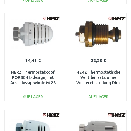
AUF LAGER
AUF LAGER
IN DEN
IN DEN
WARENKORB
WARENKORB
Vergleichen
Vergleichen
14,41 €
22,20 €
HERZ Thermostatkopf
HERZ Thermostatische
PORSCHE-design, mit
Ventileinsatz ohne
Anschlussgewinde M 28
Vorhereinstellung Dim.
x 1,5 1926006
1/2, 1639091
AUF LAGER
AUF LAGER
IN DEN
IN DEN
WARENKORB
WARENKORB
Vergleichen
Vergleichen