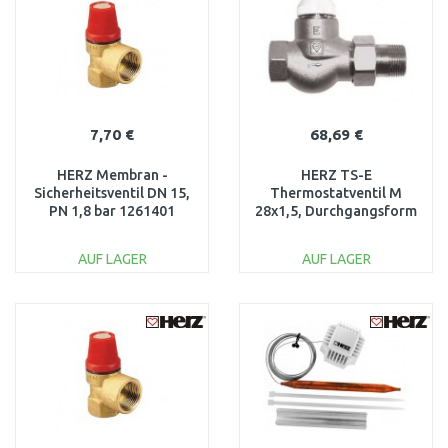
Vergleichen
Vergleichen
7,70 €
68,69 €
HERZ Membran -
HERZ TS-E
Sicherheitsventil DN 15,
Thermostatventil M
PN 1,8 bar 1261401
28x1,5, Durchgangsform
1" 1772303
AUF LAGER
AUF LAGER
IN DEN
IN DEN
WARENKORB
WARENKORB
Vergleichen
Vergleichen