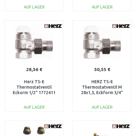
1770824
AUF LAGER
AUF LAGER
IN DEN
IN DEN
WARENKORB
WARENKORB
Vergleichen
Vergleichen
28,36 €
30,55 €
Herz TS-E
HERZ TS-E
Thermostatventil
Thermostatventil M
Eckorm 1/2" 1772411
28x1,5, Eckform 3/4"
1772402
AUF LAGER
AUF LAGER
IN DEN
IN DEN
WARENKORB
WARENKORB
Vergleichen
Vergleichen