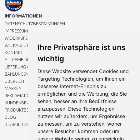
INFORMATIONEN
DATENSCHUTZBESTIMMUNGEN
IMPRESSUM
WIDERRUFSRECHT
WIE KAUFE ICH EIN?
Ihre Privatsphäre ist uns
KONTAKT
wichtig
ALLGEMEINEN GESCHÄFTSBEDINGUNGEN
LIEFERUNG & ZAHLUNG
Diese Website verwendet Cookies und
ZAHLUNGSMETHODEN
Targeting Technologien, um Ihnen ein
ÜBERSICHT
besseres Internet-Erlebnis zu
MARKEN
ermöglichen und die Werbung, die Sie
REKLAMATIONEN UND RETOUREN
sehen, besser an Ihre Bedürfnisse
KUNDENBEWERTUNG
anzupassen. Diese Technologien
PRODUKTBEWERTUNG
nutzen wir außerdem, um Ergebnisse
BLOG
zu messen, um zu verstehen, woher
BEARBEITEN SIE MEINE COOKIE-EINSTELLUNGEN
unsere Besucher kommen oder um
unsere Website weiter zu entwickeln.