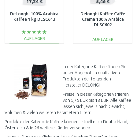
17,24 €
5,46 €
DeLonghi 100% Arabica
Delonghi Kaffee Caffe
Kaffee 1 kg DLSC613
Crema 100% Arabica
DLSC602
AUF LAGER
AUF LAGER
IN DEN
IN DEN
WARENKORB
WARENKORB
Vergleichen
Vergleichen
In der Kategorie Kaffee finden Sie
unser Angebot an qualitativen
Produkten der folgenden
Hersteller:DELONGHI.
Preise in dieser Kategorie variieren
von 5,75 EUR bis 18 EUR. Alle Kaffee
lassen sich jeweils nach Gewicht,
Volumen & vielen weiteren Parametern filtern.
Produkte der Kategorie Kaffee können aktuell nach Deutschland,
Österreich & in 26 weitere Länder versenden.