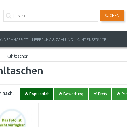
SUCHEN
ONDERANGEBOT
LIEFERUNG & ZAHLUNG
KUNDENSERVICE
Kühltaschen
hltaschen
 nach:
Popularität
Bewertung
Preis
Pre