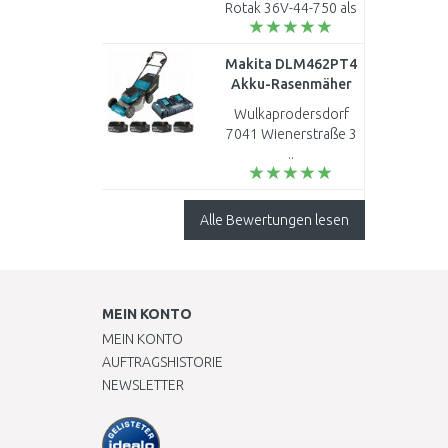
Rotak 36V-44-750 als
B-Ware für 247,44 €
an aber es gelingt mir
Makita DLM462PT4
nicht, diesen in den
Akku-Rasenmäher
Warenkorb zu
460 mm Li-ion LXT
legen...
Wulkaprodersdorf
(4x5,0Ah/18V)
7041 Wienerstraße 3
..
Alle Bewertungen lesen
MEIN KONTO
MEIN KONTO
AUFTRAGSHISTORIE
NEWSLETTER