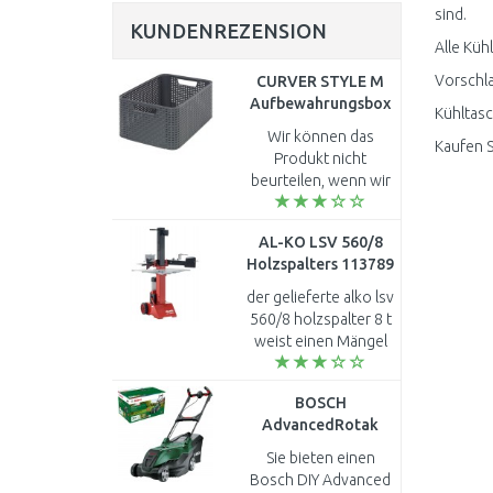
sind.
KUNDENREZENSION
Alle Küh
Vorschla
CURVER STYLE M
Aufbewahrungsbox
Kühltasc
38,6 x 17 x 28,7 cm
Wir können das
Kaufen S
dunkelgrau 03615-
Produkt nicht
308
beurteilen, wenn wir
es noch nicht
geliefert bekamen...
AL-KO LSV 560/8
Holzspalters 113789
der gelieferte alko lsv
560/8 holzspalter 8 t
weist einen Mängel
auf. der rechte
haltearm müsste so
BOSCH
wie der linke
AdvancedRotak
haltearm paralell zum
36V-44-750 Akku-
spal..
Sie bieten einen
Rasenmäher (solo)
Bosch DIY Advanced
06008B9G00