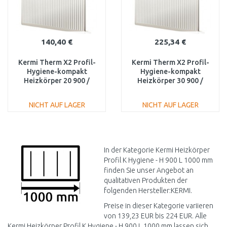
140,40 €
225,34 €
Kermi Therm X2 Profil-
Kermi Therm X2 Profil-
Hygiene-kompakt
Hygiene-kompakt
Heizkörper 20 900 /
Heizkörper 30 900 /
1000 FH0200910
1000 FH0300910
NICHT AUF LAGER
NICHT AUF LAGER
IN DEN
IN DEN
WARENKORB
WARENKORB
Vergleichen
Vergleichen
In der Kategorie Kermi Heizkörper
Profil K Hygiene - H 900 L 1000 mm
finden Sie unser Angebot an
qualitativen Produkten der
folgenden Hersteller:KERMI.
Preise in dieser Kategorie variieren
von 139,23 EUR bis 224 EUR. Alle
Kermi Heizkörper Profil K Hygiene - H 900 L 1000 mm lassen sich