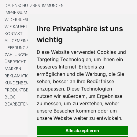
DATENSCHUTZBESTIMMUNGEN
IMPRESSUM
WIDERRUFSRECHT
WIE KAUFE ICH EIN?
Ihre Privatsphäre ist uns
KONTAKT
wichtig
ALLGEMEINEN GESCHÄFTSBEDINGUNGEN
LIEFERUNG & ZAHLUNG
Diese Website verwendet Cookies und
ZAHLUNGSMETHODEN
Targeting Technologien, um Ihnen ein
ÜBERSICHT
besseres Internet-Erlebnis zu
MARKEN
ermöglichen und die Werbung, die Sie
REKLAMATIONEN UND RETOUREN
sehen, besser an Ihre Bedürfnisse
KUNDENBEWERTUNG
anzupassen. Diese Technologien
PRODUKTBEWERTUNG
nutzen wir außerdem, um Ergebnisse
BLOG
zu messen, um zu verstehen, woher
BEARBEITEN SIE MEINE COOKIE-EINSTELLUNGEN
unsere Besucher kommen oder um
unsere Website weiter zu entwickeln.
Alle akzeptieren