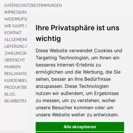
DATENSCHUTZBESTIMMUNGEN
IMPRESSUM
WIDERRUFSRECHT
WIE KAUFE ICH EIN?
Ihre Privatsphäre ist uns
KONTAKT
wichtig
ALLGEMEINEN GESCHÄFTSBEDINGUNGEN
LIEFERUNG & ZAHLUNG
Diese Website verwendet Cookies und
ZAHLUNGSMETHODEN
Targeting Technologien, um Ihnen ein
ÜBERSICHT
besseres Internet-Erlebnis zu
MARKEN
ermöglichen und die Werbung, die Sie
REKLAMATIONEN UND RETOUREN
sehen, besser an Ihre Bedürfnisse
KUNDENBEWERTUNG
anzupassen. Diese Technologien
PRODUKTBEWERTUNG
nutzen wir außerdem, um Ergebnisse
BLOG
zu messen, um zu verstehen, woher
BEARBEITEN SIE MEINE COOKIE-EINSTELLUNGEN
unsere Besucher kommen oder um
unsere Website weiter zu entwickeln.
Alle akzeptieren