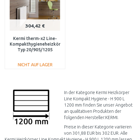
304,42 €
Kermi therm-x2 Line-
Kompakthygieneheizkörper
Typ 20/905/1205
PLK200901201N1K
NICHT AUF LAGER
IN DEN
WARENKORB
Vergleichen
In der Kategorie Kermi Heizkörper
Line Kompakt Hygiene - H 900 L
1200 mm finden Sie unser Angebot
an qualitativen Produkten der
folgenden Hersteller:KERMI.
Preise in dieser Kategorie variieren
von 301,88 EUR bis 302 EUR. Alle
Kermi Heizkörper Line Kompakt Hygiene - H 900 L 1200 mm lassen