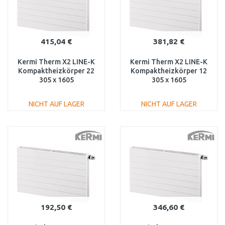
415,04 €
381,82 €
Kermi Therm X2 LINE-K
Kermi Therm X2 LINE-K
Kompaktheizkörper 22
Kompaktheizkörper 12
305 x 1605
305 x 1605
PLK220301601N1K
PLK120301601N1K
NICHT AUF LAGER
NICHT AUF LAGER
IN DEN
IN DEN
WARENKORB
WARENKORB
Vergleichen
Vergleichen
192,50 €
346,60 €