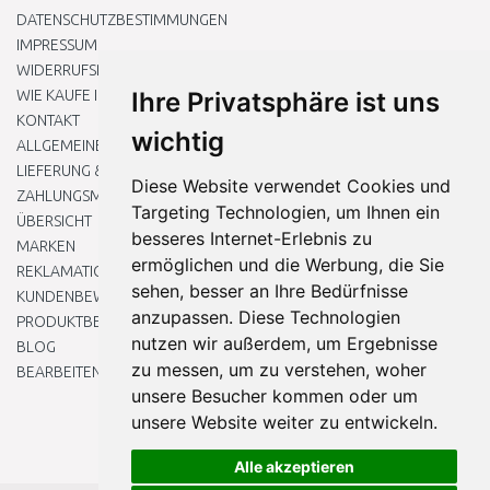
DATENSCHUTZBESTIMMUNGEN
IMPRESSUM
WIDERRUFSRECHT
WIE KAUFE ICH EIN?
Ihre Privatsphäre ist uns
KONTAKT
wichtig
ALLGEMEINEN GESCHÄFTSBEDINGUNGEN
LIEFERUNG & ZAHLUNG
Diese Website verwendet Cookies und
ZAHLUNGSMETHODEN
Targeting Technologien, um Ihnen ein
ÜBERSICHT
besseres Internet-Erlebnis zu
MARKEN
ermöglichen und die Werbung, die Sie
REKLAMATIONEN UND RETOUREN
sehen, besser an Ihre Bedürfnisse
KUNDENBEWERTUNG
anzupassen. Diese Technologien
PRODUKTBEWERTUNG
nutzen wir außerdem, um Ergebnisse
BLOG
zu messen, um zu verstehen, woher
BEARBEITEN SIE MEINE COOKIE-EINSTELLUNGEN
unsere Besucher kommen oder um
unsere Website weiter zu entwickeln.
Alle akzeptieren