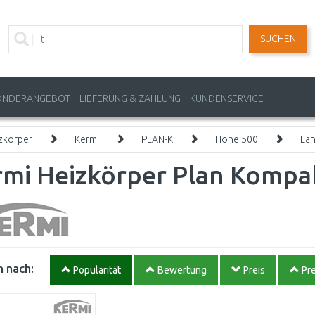
SUCHEN
ONDERANGEBOT
LIEFERUNG & ZAHLUNG
KUNDENSERVICE
zkörper
Kermi
PLAN-K
Höhe 500
Lä
rmi Heizkörper Plan Kompak
 nach:
Popularität
Bewertung
Preis
Pre