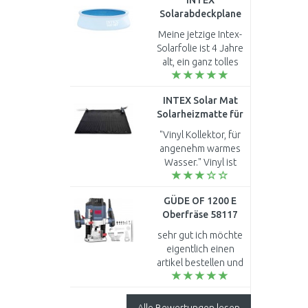
INTEX
Solarabdeckplane
für Pools 549cm
Meine jetzige Intex-
28015
Solarfolie ist 4 Jahre
alt, ein ganz tolles
Produkt. Leider
wurde sie durch den
INTEX Solar Mat
letzte starke Hagel
Solarheizmatte für
beschädigt, und so ..
Pools 28685
"Vinyl Kollektor, für
angenehm warmes
Wasser." Vinyl ist
NICHT für direkte
Sonnenbestrahlung
GÜDE OF 1200 E
geeignet. Wer würde
Oberfräse 58117
eine alte Schallp..
sehr gut ich möchte
eigentlich einen
artikel bestellen und
nichts bewerten..