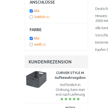
ANSCHLÜSSE
Deutschl
Alle
Hinweis:
Seitlich
(1)
2000 mm 
Alle Ker
FARBE
Vorschla
Alle
Kermi He
weiß
(1)
Kaufen S
KUNDENREZENSION
CURVER STYLE M
Aufbewahrungsbox
38,6 x 17 x 28,7 cm
Hoffentlich in
dunkelgrau 03615-
Ordnung, kann man
308
erst nach Lieferung
sagen...