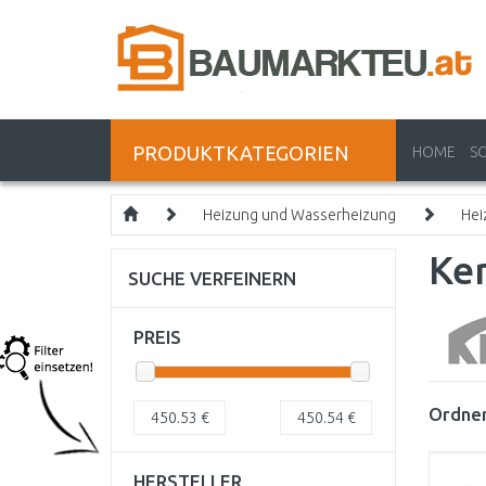
PRODUKTKATEGORIEN
HOME
S
Heizung und Wasserheizung
Hei
Ke
SUCHE VERFEINERN
PREIS
Ordnen
450.53
€
450.54
€
HERSTELLER