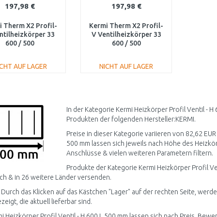
197,98 €
197,98 €
 Therm X2 Profil-
Kermi Therm X2 Profil-
ntilheizkörper 33
V Ventilheizkörper 33
600 / 500
600 / 500
V330600501L1K
FTV330600501R1K
ICHT AUF LAGER
NICHT AUF LAGER
IN DEN
IN DEN
WARENKORB
WARENKORB
Vergleichen
Vergleichen
In der Kategorie Kermi Heizkörper Profil Ventil - 
Produkten der folgenden Hersteller:KERMI.
Preise in dieser Kategorie variieren von 82,62 EUR 
500 mm lassen sich jeweils nach Höhe des Heizkör
Anschlüsse & vielen weiteren Parametern filtern.
Produkte der Kategorie Kermi Heizkörper Profil Ve
ch & in 26 weitere Länder versenden.
 Durch das Klicken auf das Kästchen "Lager" auf der rechten Seite, werden
igt, die aktuell lieferbar sind.
mi Heizkörper Profil Ventil - H 600 L 500 mm lassen sich nach Preis, Bewe