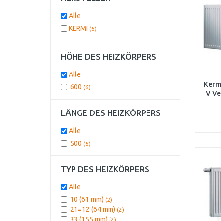
Alle
KERMI
(6)
HÖHE DES HEIZKÖRPERS
Alle
Kermi
600
(6)
V Ve
FT
LÄNGE DES HEIZKÖRPERS
Alle
500
(6)
TYP DES HEIZKÖRPERS
Alle
10 (61 mm)
(2)
21=12 (64 mm)
(2)
33 (155 mm)
(2)