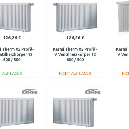
126,26 €
126,26 €
 Therm X2 Profil-
Kermi Therm X2 Profil-
Kermi 
ntilheizkörper 12
V Ventilheizkörper 12
V Ven
600 / 500
600 / 500
V120600501R1K
FTV120600501L1K
FTV
AUF LAGER
NICHT AUF LAGER
NIC
IN DEN
IN DEN
WARENKORB
WARENKORB
W
Vergleichen
Vergleichen