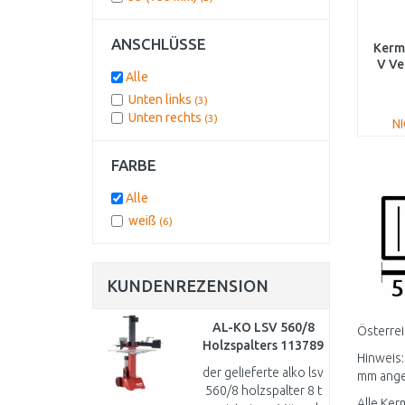
ANSCHLÜSSE
Kermi
V Ve
Alle
FT
Unten links
(3)
Unten rechts
(3)
N
FARBE
Alle
weiß
(6)
KUNDENREZENSION
AL-KO LSV 560/8
Österrei
Holzspalters 113789
Hinweis:
der gelieferte alko lsv
mm angeze
560/8 holzspalter 8 t
Alle Ker