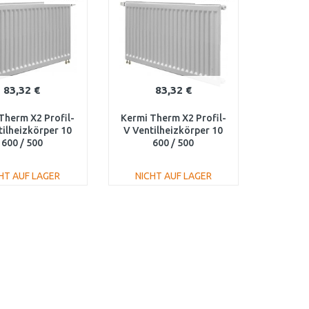
83,32 €
83,32 €
Therm X2 Profil-
Kermi Therm X2 Profil-
tilheizkörper 10
V Ventilheizkörper 10
600 / 500
600 / 500
100600501R1K
FTV100600501L1K
HT AUF LAGER
NICHT AUF LAGER
IN DEN
IN DEN
ARENKORB
WARENKORB
Vergleichen
Vergleichen