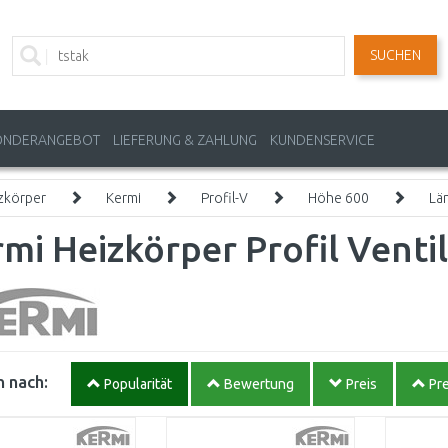
SUCHEN
ONDERANGEBOT
LIEFERUNG & ZAHLUNG
KUNDENSERVICE
zkörper
Kermi
Profil-V
Höhe 600
Lä
mi Heizkörper Profil Venti
 nach:
Popularität
Bewertung
Preis
Pre