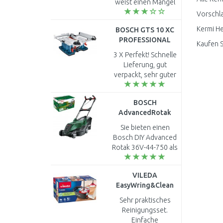
weist einen Mängel
auf. der rechte
Vorschla
haltearm müsste so
Kermi He
BOSCH GTS 10 XC
wie der linke
PROFESSIONAL
haltearm paralell zum
Kaufen S
Tischsäge
spal..
3 X Perfekt! Schnelle
0601B30400
Lieferung, gut
verpackt, sehr guter
Preis!!!! Also was will
man mehr? Trotz
BOSCH
derzeitigen
AdvancedRotak
Lieferproblemen
36V-44-750 Akku-
wegen Corona...
Sie bieten einen
Rasenmäher (solo)
Bosch DIY Advanced
06008B9G00
Rotak 36V-44-750 als
B-Ware für 247,44 €
an aber es gelingt mir
VILEDA
nicht, diesen in den
EasyWring&Clean
Warenkorb zu
TURBO Komplett
legen...
Sehr praktisches
Set 151153
Reinigungsset.
Einfache