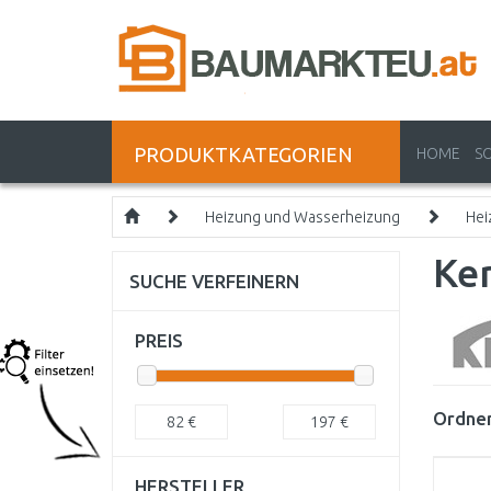
PRODUKTKATEGORIEN
HOME
S
Heizung und Wasserheizung
Hei
Ker
SUCHE VERFEINERN
PREIS
Ordnen
82
€
197
€
HERSTELLER