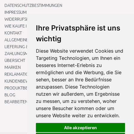
DATENSCHUTZBESTIMMUNGEN
IMPRESSUM
WIDERRUFSRECHT
WIE KAUFE ICH EIN?
Ihre Privatsphäre ist uns
KONTAKT
wichtig
ALLGEMEINEN GESCHÄFTSBEDINGUNGEN
LIEFERUNG & ZAHLUNG
Diese Website verwendet Cookies und
ZAHLUNGSMETHODEN
Targeting Technologien, um Ihnen ein
ÜBERSICHT
besseres Internet-Erlebnis zu
MARKEN
ermöglichen und die Werbung, die Sie
REKLAMATIONEN UND RETOUREN
sehen, besser an Ihre Bedürfnisse
KUNDENBEWERTUNG
anzupassen. Diese Technologien
PRODUKTBEWERTUNG
nutzen wir außerdem, um Ergebnisse
BLOG
zu messen, um zu verstehen, woher
BEARBEITEN SIE MEINE COOKIE-EINSTELLUNGEN
unsere Besucher kommen oder um
unsere Website weiter zu entwickeln.
Alle akzeptieren