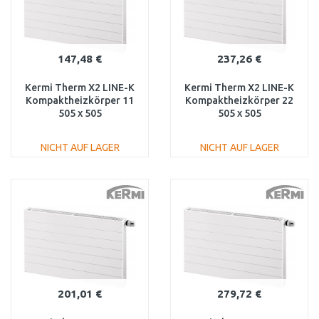
147,48 €
237,26 €
Kermi Therm X2 LINE-K
Kermi Therm X2 LINE-K
Kompaktheizkörper 11
Kompaktheizkörper 22
505 x 505
505 x 505
PLK110500501N1K
PLK220500501N1K
NICHT AUF LAGER
NICHT AUF LAGER
IN DEN
IN DEN
WARENKORB
WARENKORB
Vergleichen
Vergleichen
201,01 €
279,72 €