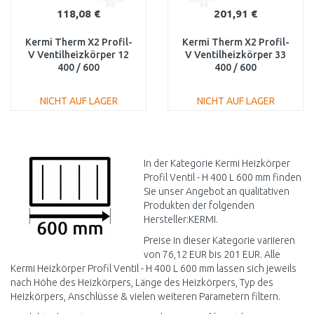
118,08 €
201,91 €
Kermi Therm X2 Profil-
Kermi Therm X2 Profil-
V Ventilheizkörper 12
V Ventilheizkörper 33
400 / 600
400 / 600
FTV120400601R1K
FTV330400601L1K
NICHT AUF LAGER
NICHT AUF LAGER
IN DEN
IN DEN
WARENKORB
WARENKORB
Vergleichen
Vergleichen
In der Kategorie Kermi Heizkörper
Profil Ventil - H 400 L 600 mm finden
Sie unser Angebot an qualitativen
Produkten der folgenden
Hersteller:KERMI.
Preise in dieser Kategorie variieren
von 76,12 EUR bis 201 EUR. Alle
Kermi Heizkörper Profil Ventil - H 400 L 600 mm lassen sich jeweils
nach Höhe des Heizkörpers, Länge des Heizkörpers, Typ des
Heizkörpers, Anschlüsse & vielen weiteren Parametern filtern.