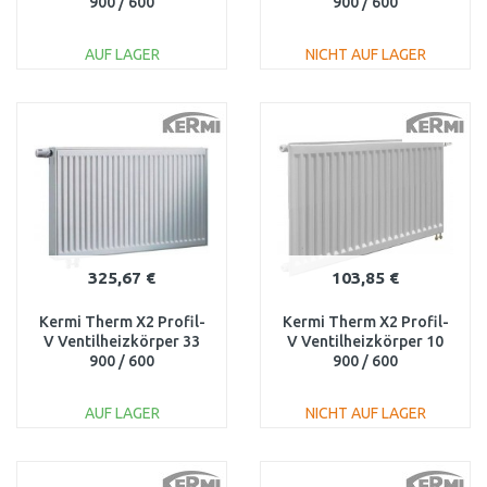
900 / 600
900 / 600
FTV330900601R1K
FTV120900601R1K
AUF LAGER
NICHT AUF LAGER
IN DEN
IN DEN
WARENKORB
WARENKORB
Vergleichen
Vergleichen
325,67 €
103,85 €
Kermi Therm X2 Profil-
Kermi Therm X2 Profil-
V Ventilheizkörper 33
V Ventilheizkörper 10
900 / 600
900 / 600
FTV330900601L1K
FTV100900601R1K
AUF LAGER
NICHT AUF LAGER
IN DEN
IN DEN
WARENKORB
WARENKORB