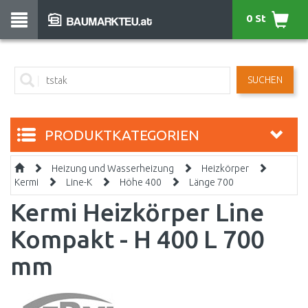
0 St
SUCHEN
PRODUKTKATEGORIEN
Heizung und Wasserheizung
Heizkörper
Kermi
Line-K
Höhe 400
Länge 700
Kermi Heizkörper Line
Kompakt - H 400 L 700
mm