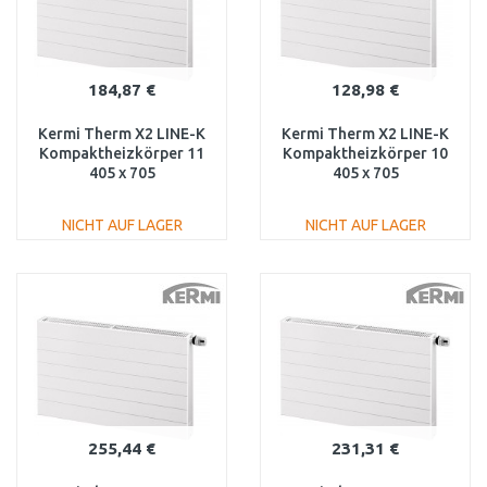
184,87 €
128,98 €
Kermi Therm X2 LINE-K
Kermi Therm X2 LINE-K
Kompaktheizkörper 11
Kompaktheizkörper 10
405 x 705
405 x 705
PLK110400701N1K
PLK100400701N1K
NICHT AUF LAGER
NICHT AUF LAGER
IN DEN
IN DEN
WARENKORB
WARENKORB
Vergleichen
Vergleichen
255,44 €
231,31 €