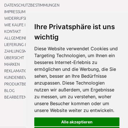
DATENSCHUTZBESTIMMUNGEN
IMPRESSUM
WIDERRUFSRECHT
WIE KAUFE ICH EIN?
Ihre Privatsphäre ist uns
KONTAKT
wichtig
ALLGEMEINEN GESCHÄFTSBEDINGUNGEN
LIEFERUNG & ZAHLUNG
Diese Website verwendet Cookies und
ZAHLUNGSMETHODEN
Targeting Technologien, um Ihnen ein
ÜBERSICHT
besseres Internet-Erlebnis zu
MARKEN
ermöglichen und die Werbung, die Sie
REKLAMATIONEN UND RETOUREN
sehen, besser an Ihre Bedürfnisse
KUNDENBEWERTUNG
anzupassen. Diese Technologien
PRODUKTBEWERTUNG
nutzen wir außerdem, um Ergebnisse
BLOG
zu messen, um zu verstehen, woher
BEARBEITEN SIE MEINE COOKIE-EINSTELLUNGEN
unsere Besucher kommen oder um
unsere Website weiter zu entwickeln.
Alle akzeptieren