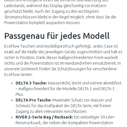
Bildschirm ermöglicht Ihnen die einfache Überwachung des
Ladestands, während das Display gleichzeitig vor Kratzern
geschützt bleibt. Auch der Zugang zu den wichtigsten
Stromanschlüssen bleibt in der Regel möglich, ohne dass Sie die
Powerstation komplett auspacken müssen.
Passgenau für jedes Modell
EcoFlow Taschen sind modellspezifisch gefertigt. Jedes Case ist
exakt auf die Maße des jeweiligen Geräts zugeschnitten und hält es
sicher in Position. Dank dieser maßgeschneiderten Form wackelt
nichts und die Powerstation ist im Handumdrehen einsatzbereit. In
unserem Sortiment finden Sie Schutzlösungen für verschiedene
EcoFlow-Serien:
DELTA 3 Tasche:
Wasserdicht, leicht und extrem abriebfest
– maßgeschneidert für die Modelle DELTA 3 und DELTA 3
Plus.
DELTA Pro Tasche:
Maximaler Schutz vor Wasser und
Schmutz für das Kraftpaket der DELTA-Serie, mit freiem
Zugang zu allen relevanten Anschlüssen.
RIVER 2-Serie Bag / Rucksack:
Ein vielseitiger 30-Liter-
Reiserucksack, der neben der kompakten Powerstation