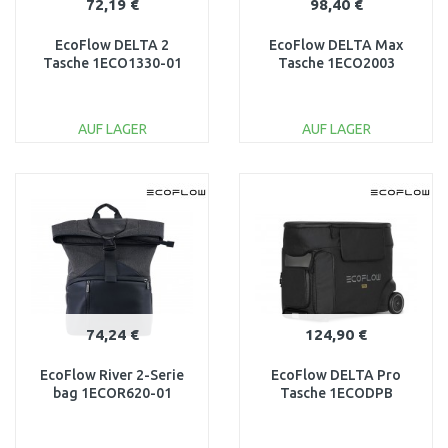
72,19 €
98,40 €
EcoFlow DELTA 2
EcoFlow DELTA Max
Tasche 1ECO1330-01
Tasche 1ECO2003
AUF LAGER
AUF LAGER
IN DEN
IN DEN
WARENKORB
WARENKORB
Vergleichen
Vergleichen
74,24 €
124,90 €
EcoFlow River 2-Serie
EcoFlow DELTA Pro
bag 1ECOR620-01
Tasche 1ECODPB