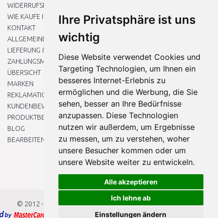
WIDERRUFSRECHT
WIE KAUFE ICH EIN?
Ihre Privatsphäre ist uns
KONTAKT
wichtig
ALLGEMEINEN GESCHÄFTSBEDINGUNGEN
LIEFERUNG & ZAHLUNG
Diese Website verwendet Cookies und
ZAHLUNGSMETHODEN
Targeting Technologien, um Ihnen ein
ÜBERSICHT
besseres Internet-Erlebnis zu
MARKEN
ermöglichen und die Werbung, die Sie
REKLAMATIONEN UND RETOUREN
sehen, besser an Ihre Bedürfnisse
KUNDENBEWERTUNG
anzupassen. Diese Technologien
PRODUKTBEWERTUNG
nutzen wir außerdem, um Ergebnisse
BLOG
zu messen, um zu verstehen, woher
BEARBEITEN SIE MEINE COOKIE-EINSTELLUNGEN
unsere Besucher kommen oder um
unsere Website weiter zu entwickeln.
Alle akzeptieren
Ich lehne ab
© 2012 - 2026
Baumarkteu.at
Einstellungen ändern