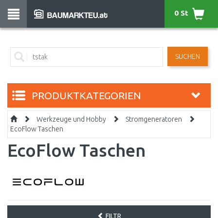
0 St
SUCHEN
PRODUKTKATEGORIEN
Werkzeuge und Hobby
Stromgeneratoren
EcoFlow Taschen
EcoFlow Taschen
FILTR