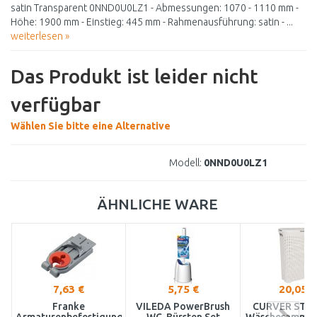
satin Transparent 0NND0U0LZ1 - Abmessungen: 1070 - 1110 mm -
Höhe: 1900 mm - Einstieg: 445 mm - Rahmenausführung: satin - ...
weiterlesen »
Das Produkt ist leider nicht
verfügbar
Wählen Sie bitte eine Alternative
Modell:
0NND0U0LZ1
ÄHNLICHE WARE
7,63 €
5,75 €
20,05 €
Franke
VILEDA PowerBrush
CURVER STYL