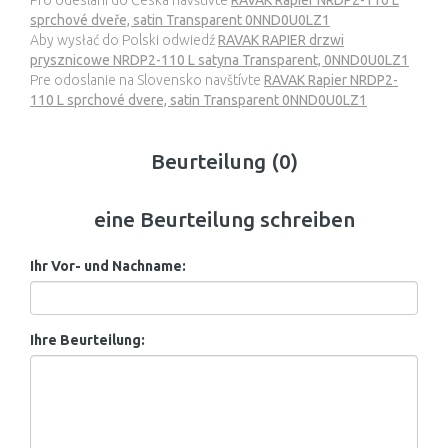
Pro odeslání do Česka navštivte
RAVAK Rapier NRDP2-110 L
sprchové dveře, satin Transparent 0NND0U0LZ1
Aby wysłać do Polski odwiedź
RAVAK RAPIER drzwi
prysznicowe NRDP2-110 L satyna Transparent, 0NND0U0LZ1
Pre odoslanie na Slovensko navštívte
RAVAK Rapier NRDP2-
110 L sprchové dvere, satin Transparent 0NND0U0LZ1
Beurteilung (0)
eine Beurteilung schreiben
Ihr Vor- und Nachname:
Ihre Beurteilung: