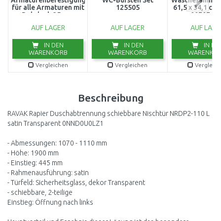
Armaturenbefestigung
WC-Bürsten Set
Wäschesammler
für alle Armaturen mit
125505
61,5 x 34,1 cm
Bohrloch 35 mm
00707-88
133.0026.896
AUF LAGER
AUF LAGER
AUF LAGE
IN DEN
IN DEN
IN DE
WARENKORB
WARENKORB
WARENKO
Vergleichen
Vergleichen
Vergleic
Beschreibung
RAVAK Rapier Duschabtrennung schiebbare Nischtür NRDP2-110 L
satin Transparent 0NND0U0LZ1
- Abmessungen: 1070 - 1110 mm
- Höhe: 1900 mm
- Einstieg: 445 mm
- Rahmenausführung: satin
- Türfeld: Sicherheitsglass, dekor Transparent
- schiebbare, 2-teilige
Einstieg: Öffnung nach links