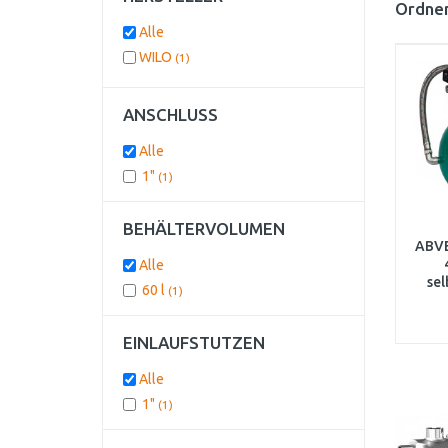
Ordnen
Alle
WILO
(1)
ANSCHLUSS
Alle
1"
(1)
BEHÄLTERVOLUMEN
ABV
Alle
se
60 l
(1)
Tri
2865
EINLAUFSTUTZEN
Alle
1"
(1)