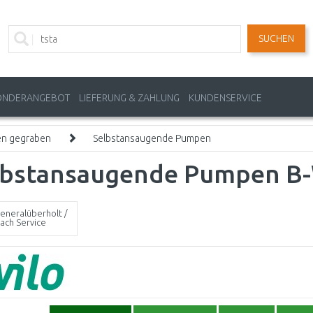
SUCHEN
ONDERANGEBOT
LIEFERUNG & ZAHLUNG
KUNDENSERVICE
n gegraben
Selbstansaugende Pumpen
lbstansaugende Pumpen B
eneralüberholt /
ach Service