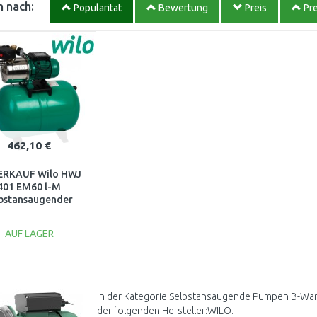
 nach:
Popularität
Bewertung
Preis
Pre
462,10 €
ERKAUF Wilo HWJ
401 EM60 l-M
lbstansaugender
nkwassererhitzer
898 NACH SERVICE
AUF LAGER
IN DEN
WARENKORB
Vergleichen
In der Kategorie Selbstansaugende Pumpen B-Ware
der folgenden Hersteller:WILO.