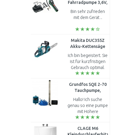
Fahrradpumpe 3,6V,
3Ah 0603947000
Bin sehr zufrieden
mit dem Gerät ..
Makita DUC355Z
Akku-Kettensäge
35cm, Li-ion LXT
Ich bin begeistert. Sie
2x18V, Solo ohne
ist für kurzfristigen
Akku
Gebrauch optimal.
Nicht für Holz über
20 cm...
Grundfos SQE 2-70
Tauchpumpe,
Konstantdruckpaket
Hallo! Ich suche
mit 60 m Kabel
genau so eine pumpe
96160961
mit Höhere
wirkungsgrad, aber
ist mir zu teuer auf
CLAGE M6
einmal zu Zahlen,
Kleindurchlauferhitzer