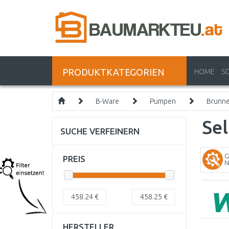
PRODUKTKATEGORIEN
HOME
S
B-Ware
Pumpen
Brunne
Se
SUCHE VERFEINERN
G
PREIS
N
458.24
€
458.25
€
HERSTELLER