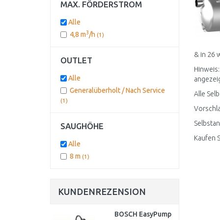
MAX. FÖRDERSTROM
Alle
3
4,8 m
/h
(1)
& in 26 
OUTLET
Hinweis:
Alle
angezeigt
Generalüberholt / Nach Service
Alle Sel
(1)
Vorschla
Selbstan
SAUGHÖHE
Kaufen 
Alle
8 m
(1)
KUNDENREZENSION
BOSCH EasyPump