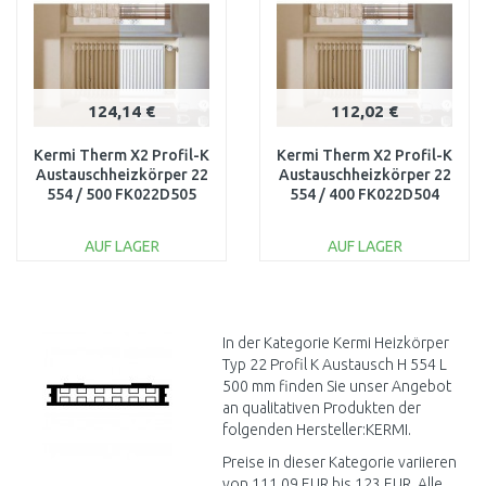
124,14 €
112,02 €
Kermi Therm X2 Profil-K
Kermi Therm X2 Profil-K
Austauschheizkörper 22
Austauschheizkörper 22
554 / 500 FK022D505
554 / 400 FK022D504
AUF LAGER
AUF LAGER
IN DEN
IN DEN
WARENKORB
WARENKORB
Vergleichen
Vergleichen
In der Kategorie Kermi Heizkörper
Typ 22 Profil K Austausch H 554 L
500 mm finden Sie unser Angebot
an qualitativen Produkten der
folgenden Hersteller:KERMI.
Preise in dieser Kategorie variieren
von 111,09 EUR bis 123 EUR. Alle