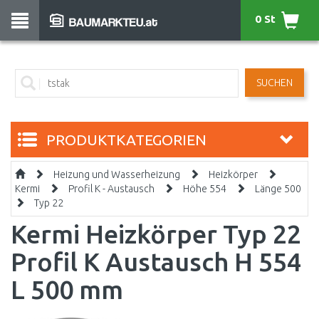
0 St
SUCHEN
PRODUKTKATEGORIEN
Heizung und Wasserheizung
Heizkörper
Kermi
Profil K - Austausch
Höhe 554
Länge 500
Typ 22
Kermi Heizkörper Typ 22
Profil K Austausch H 554
L 500 mm