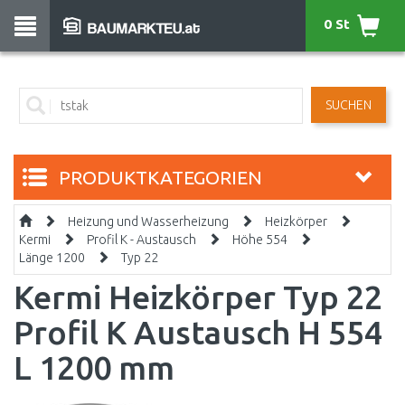
0 St
SUCHEN
PRODUKTKATEGORIEN
Heizung und Wasserheizung
Heizkörper
Kermi
Profil K - Austausch
Höhe 554
Länge 1200
Typ 22
Kermi Heizkörper Typ 22
Profil K Austausch H 554
L 1200 mm