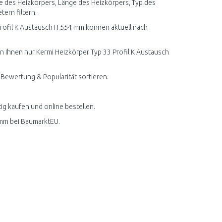
e des Heizkörpers, Länge des Heizkörpers, Typ des
ern filtern.
rofil K Austausch H 554 mm können aktuell nach
en Ihnen nur Kermi Heizkörper Typ 33 Profil K Austausch
 Bewertung & Popularität sortieren.
ig kaufen und online bestellen.
 mm bei BaumarktEU.