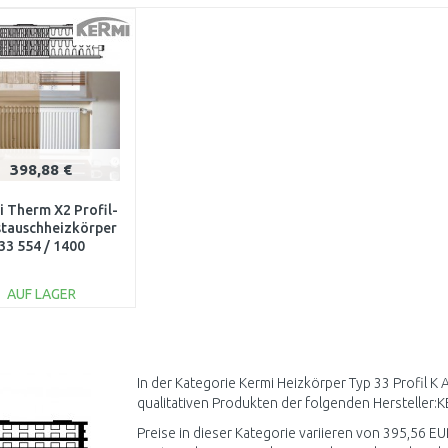
398,88 €
 Therm X2 Profil-
stauschheizkörper
33 554 / 1400
FK033D514
AUF LAGER
IN DEN
WARENKORB
Vergleichen
In der Kategorie Kermi Heizkörper Typ 33 Profil 
qualitativen Produkten der folgenden Hersteller:K
Preise in dieser Kategorie variieren von 395,56 EU