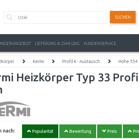
SUCHEN
ONDERANGEBOT
LIEFERUNG & ZAHLUNG
KUNDENSERVICE
zkörper
Kermi
Profil K - Austausch
Höhe 554
mi Heizkörper Typ 33 Profi
m
 nach:
Popularität
Bewertung
Preis
Pre