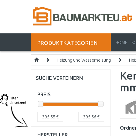
PRODUKTKATEGORIEN
HOME
S
Heizung und Wasserheizung
Hei
Ker
SUCHE VERFEINERN
m
PREIS
395.55
€
395.56
€
Ordnen
HERSTELLER