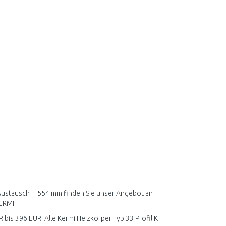
K Austausch H 554 mm finden Sie unser Angebot an
ERMI.
R bis 396 EUR. Alle Kermi Heizkörper Typ 33 Profil K