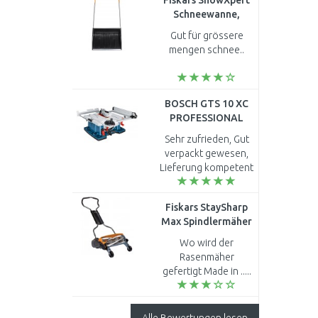
Fiskars SnowXpert
kaputtgegangen
Schneewanne,
neue patrone
Breite: 720 mm
bestellt neue filter g..
Gut für grössere
(143021) 1003470
mengen schnee..
BOSCH GTS 10 XC
PROFESSIONAL
Tischsäge
Sehr zufrieden, Gut
0601B30400
verpackt gewesen,
Lieferung kompetent
durch Spedition
Gebrüder Weiss,
Fiskars StaySharp
Kreissäge hält auf
Max Spindlermäher
jeden Fall was sie
46cm (113880)
verspricht, ..
Wo wird der
1000591
Rasenmäher
gefertigt Made in .....