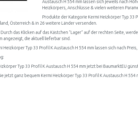
Austausch H 554 mm lassen sich jeweils nach Höh
Heizkörpers, Anschlüsse & vielen weiteren Paramet
Produkte der Kategorie Kermi Heizkörper Typ 33 P
and, Österreich & in 26 weitere Länder versenden.
 Durch das Klicken auf das Kästchen "Lager" auf der rechten Seite, werd
 angezeigt, die aktuell lieferbar sind.
mi Heizkörper Typ 33 Profil K Austausch H 554 mm lassen sich nach Preis,
g:
izkörper Typ 33 Profil K Austausch H 554 mm jetzt bei BaumarktEU günst
ie jetzt ganz bequem Kermi Heizkörper Typ 33 Profil K Austausch H 554