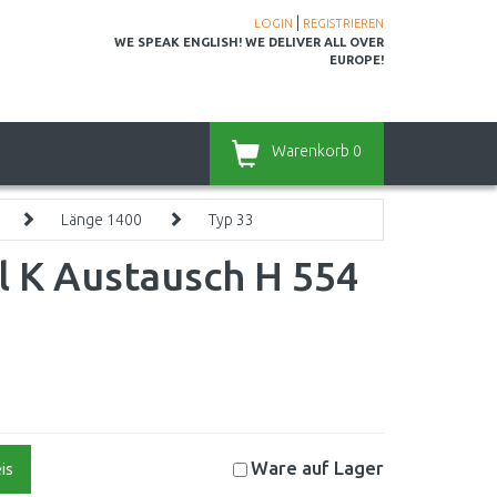
|
LOGIN
REGISTRIEREN
WE SPEAK ENGLISH! WE DELIVER ALL OVER
EUROPE!
Warenkorb
0
Länge 1400
Typ 33
l K Austausch H 554
Ware auf
Lager
is