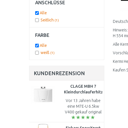
ANSCHLÜSSE
Alle
Seitlich
(1)
Deutschl
Hinweis:
FARBE
H 554 mm
Alle Ker
Alle
weiß
Vorschla
(1)
Kermi He
Kaufen S
KUNDENREZENSION
CLAGE MBH 7
Kleindurchlauferhitzer
6,5 kW 2 x 400 V
Vor 13 Jahren habe
1500-16007
eine M7E-U 6.5kw
V400 gekauf original
heizpatrone nach 6
jahren wahr