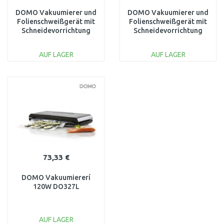
DOMO Vakuumierer und
DOMO Vakuumierer und
Folienschweißgerät mit
Folienschweißgerät mit
Schneidevorrichtung
Schneidevorrichtung
130W+Vakuumbehälter
130W DO336L
DO331L
AUF LAGER
AUF LAGER
IN DEN
IN DEN
WARENKORB
WARENKORB
Vergleichen
Vergleichen
73,33 €
DOMO Vakuumiererí
120W DO327L
AUF LAGER