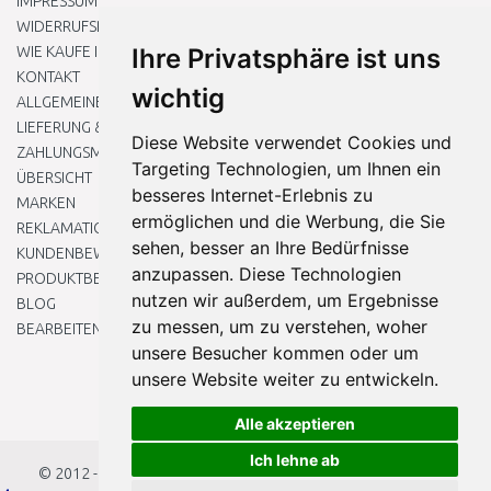
IMPRESSUM
WIDERRUFSRECHT
WIE KAUFE ICH EIN?
Ihre Privatsphäre ist uns
KONTAKT
wichtig
ALLGEMEINEN GESCHÄFTSBEDINGUNGEN
LIEFERUNG & ZAHLUNG
Diese Website verwendet Cookies und
ZAHLUNGSMETHODEN
Targeting Technologien, um Ihnen ein
ÜBERSICHT
besseres Internet-Erlebnis zu
MARKEN
ermöglichen und die Werbung, die Sie
REKLAMATIONEN UND RETOUREN
sehen, besser an Ihre Bedürfnisse
KUNDENBEWERTUNG
anzupassen. Diese Technologien
PRODUKTBEWERTUNG
nutzen wir außerdem, um Ergebnisse
BLOG
zu messen, um zu verstehen, woher
BEARBEITEN SIE MEINE COOKIE-EINSTELLUNGEN
unsere Besucher kommen oder um
unsere Website weiter zu entwickeln.
Alle akzeptieren
Ich lehne ab
© 2012 - 2026
Baumarkteu.at