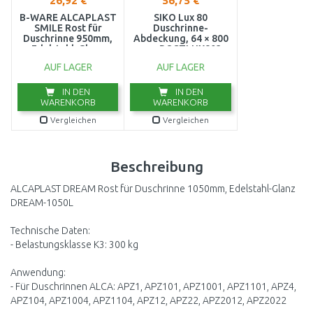
26,92 €
56,75 €
B-WARE ALCAPLAST
SIKO Lux 80
SMILE Rost für
Duschrinne-
Duschrinne 950mm,
Abdeckung, 64 × 800
Edelstahl-Glanz
mm ROSTLUX803
SMILE-950L
AUF LAGER
AUF LAGER
AUSVERPACKT
IN DEN
IN DEN
WARENKORB
WARENKORB
Vergleichen
Vergleichen
Beschreibung
ALCAPLAST DREAM Rost für Duschrinne 1050mm, Edelstahl-Glanz
DREAM-1050L
Technische Daten:
- Belastungsklasse K3: 300 kg
Anwendung:
- Für Duschrinnen ALCA: APZ1, APZ101, APZ1001, APZ1101, APZ4,
APZ104, APZ1004, APZ1104, APZ12, APZ22, APZ2012, APZ2022