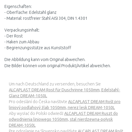
Eigenschaften:
- Oberfläche: Edelstahl glanz
- Material: rostfreier Stahl AISI 304, DIN 1.4301
Verpackungsinhalt:
- Der Rost
- Haken zum Abbau
- Begrenzungsstütze aus Kunststoff
Die Abbildung kann vom Original abweichen.
Die Bilder können vom original Produkt/Artikel abweichen.
Um nach Deutschland zu versenden, besuchen Sie
ALCAPLAST DREAM Rost für Duschrinne 1050mm, Edelstahl-
Glanz DREAM-1050L
Pro odeslání do Česka navštivte
ALCAPLAST DREAM Rošt pro
liniový podlahový žlab 1050mm, nerez lesk DREAM-1050L
Aby wysłać do Polski odwiedź
ALCAPLAST DREAM Ruszt do
odwodnienia liniowego 1050mm, stal nierdzewna-połysk
DREAM-1050L
Pre odoslanie na Slovensko navštívte
ALCAPLAST DREAM Rošt