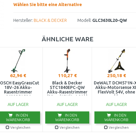
Wählen Sie bitte eine Alternative
Hersteller:
BLACK & DECKER
Modell:
GLC3630L20-QW
ÄHNLICHE WARE
62,96 €
110,27 €
250,18 €
OSCH EasyGrassCut
Black & Decker
DeWALT DCM571N-
18V-26 Akku-
STC1840EPC-QW
Akku-Motorsense X
Rasentrimmer
Akku-Rasentrimmer
FlexVolt 54V, ohne
06008C1C04
(30cm/18V/1x4,0Ah)
akku
AUF LAGER
AUF LAGER
AUF LAGER
IN DEN
IN DEN
IN DEN
WARENKORB
WARENKORB
WARENKORB
Vergleichen
Vergleichen
Vergleichen