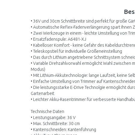
Bes
• 36V und 30cm Schnittbreite sind perfekt für große Gä
• Automatische Reflex-Fadenverlängerung spart Ihnen 
• Zwei Werkzeuge in einem - leichte Umstellung von T
• Ersatzfadenspule: A6481-XJ
• Kabelloser Komfort - keine Gefahr des Kabeldurchtre
• Teleskopstiel für individuelle Größeneinstellung
• Das durch Lithium angetriebene Schnittsystem schneid
• Variable Drehzahlvorwahl ermöglicht Wahl zwischen m
Modus)
• Mit Lithium-Akkutechnologie: lange Laufzeit, keine S
• Einfache Umstellung von Trimmer auf Kantenschneide
• Die leistungsstarke E-Drive Technolgie ermöglicht dur
Gartenarbeit
• Leichter Akku-Rasentrimmer für verbesserte Handhab
Technische Daten
• Leistungsangabe: 36 V
• Max. Schnittbreite: 30 cm
• Kantenschneiden: Kantenführung