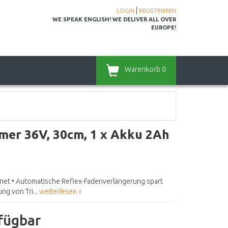
|
LOGIN
REGISTRIEREN
WE SPEAK ENGLISH! WE DELIVER ALL OVER
EUROPE!
Warenkorb
0
er 36V, 30cm, 1 x Akku 2Ah
gnet • Automatische Reflex-Fadenverlängerung spart
ng von Tri...
weiterlesen »
rfügbar