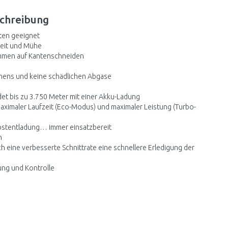
chreibung
rten geeignet
Zeit und Mühe
rimmen auf Kantenschneiden
nnens und keine schädlichen Abgase
et bis zu 3.750 Meter mit einer Akku-Ladung
aximaler Laufzeit (Eco-Modus) und maximaler Leistung (Turbo-
elbstentladung… immer einsatzbereit
n
ch eine verbesserte Schnittrate eine schnellere Erledigung der
ung und Kontrolle