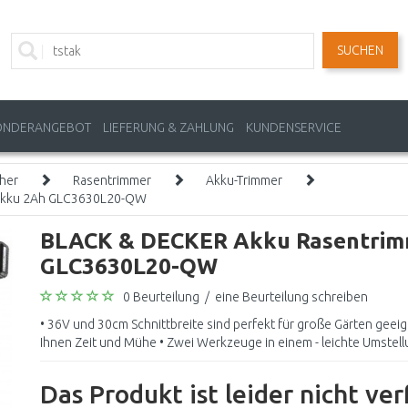
SUCHEN
ONDERANGEBOT
LIEFERUNG & ZAHLUNG
KUNDENSERVICE
her
Rasentrimmer
Akku-Trimmer
 Akku 2Ah GLC3630L20-QW
BLACK & DECKER Akku Rasentrimm
GLC3630L20-QW
0 Beurteilung
/
eine Beurteilung schreiben
• 36V und 30cm Schnittbreite sind perfekt für große Gärten geei
Ihnen Zeit und Mühe • Zwei Werkzeuge in einem - leichte Umstellu
Das Produkt ist leider nicht ve