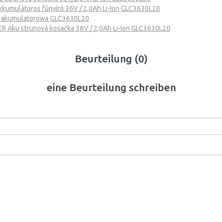
umulátoros fűnyíró 36V / 2,0Ah Li-Ion GLC3630L20
 akumulatorowa GLC3630L20
 Aku strunová kosačka 36V / 2,0Ah Li-Ion GLC3630L20
Beurteilung (0)
eine Beurteilung schreiben