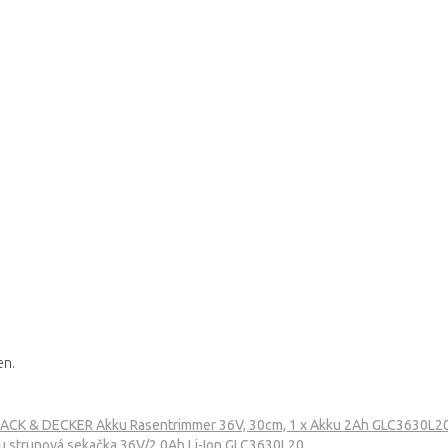
en.
ACK & DECKER Akku Rasentrimmer 36V, 30cm, 1 x Akku 2Ah GLC3630L
 strunová sekačka 36V/2,0Ah Li-Ion GLC3630L20