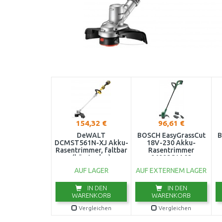
154,32 €
96,61 €
DeWALT
BOSCH EasyGrassCut
B
DCMST561N-XJ Akku-
18V-230 Akku-
Rasentrimmer, faltbar
Rasentrimmer
(bürstenlos)
06008C1A03
(18V/36cm) ohne Akku
AUF LAGER
AUF EXTERNEM LAGER
IN DEN
IN DEN
WARENKORB
WARENKORB
Vergleichen
Vergleichen