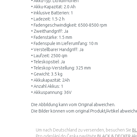
• Akku-Typ: Lithium-Ionen
• Akku-Kapazität: 2.0 Ah
• Inklusive Batterien: 1
• Ladezeit: 1.5-2 h
• Fadengeschwindigkeit: 6500-8500 rpm
• Zweithandgriff: Ja
• Fadenstärke: 1.5 mm
• Fadenspule im Lieferumfang: 10 m
• Verstellbarer Handgriff: Ja
• Laufzeit: 2500 qm
• Teleskopstiel: Ja
• Teleskop-Verstellung: 325 mm
• Gewicht: 3.5 kg
• Akkukapazität: 2Ah
• Anzahl Akkus: 1
• Akkuspannung: 36V
Die Abbildung kann vom Original abweichen.
Die Bilder können vom original Produkt/Artikel abweich
Um nach Deutschland zu versenden, besuchen Sie
BL
Pro odeslání do Česka navštivte
BLACK & DECKER Aku