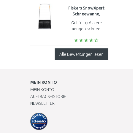
Fiskars SnowXpert
Schneewanne,
Breite: 720 mm
Gut für grössere
(143021) 1003470
mengen schnee..
Alle Bewertungen lesen
MEIN KONTO
MEIN KONTO
AUFTRAGSHISTORIE
NEWSLETTER