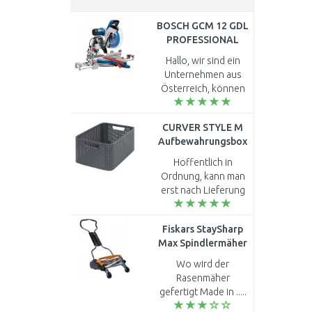
BOSCH GCM 12 GDL
PROFESSIONAL
Kapp- und
Hallo, wir sind ein
Gehrungssäge
Unternehmen aus
0601B23600
Österreich, können
Sie uns nach
Bekanntgabe
CURVER STYLE M
unserer UID Nummer
Aufbewahrungsbox
eine MwSt freie
38,6 x 17 x 28,7 cm
Rechnung ausstellen,
Hoffentlich in
dunkelgrau 03615-
oder..
Ordnung, kann man
308
erst nach Lieferung
sagen...
Fiskars StaySharp
Max Spindlermäher
46cm (113880)
Wo wird der
1000591
Rasenmäher
gefertigt Made in .....