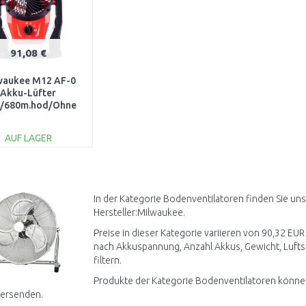
91,08 €
waukee M12 AF-0
Akku-Lüfter
V/680m.hod/Ohne
ku) 4933478228
AUF LAGER
IN DEN
WARENKORB
Vergleichen
In der Kategorie Bodenventilatoren finden Sie un
Hersteller:Milwaukee.
Preise in dieser Kategorie variieren von 90,32 EUR
nach Akkuspannung, Anzahl Akkus, Gewicht, Lufts
filtern.
Produkte der Kategorie Bodenventilatoren können 
versenden.