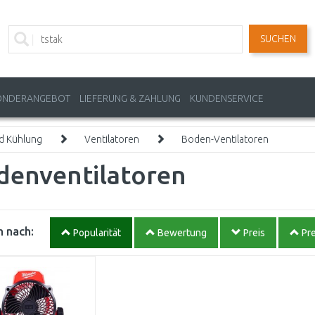
SUCHEN
ONDERANGEBOT
LIEFERUNG & ZAHLUNG
KUNDENSERVICE
nd Kühlung
Ventilatoren
Boden-Ventilatoren
denventilatoren
 nach:
Popularität
Bewertung
Preis
Pre