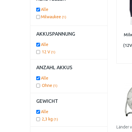
Alle
Milwaukee
(1)
AKKUSPANNUNG
Mil
Alle
(12
Ak
12 V
(1)
ANZAHL AKKUS
Alle
Ohne
(1)
GEWICHT
Alle
2,3 kg
(1)
Länder 