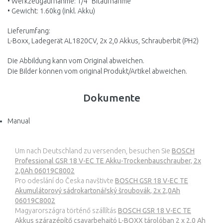
• Werkzeugaufnahme: 1/4" Bitaufnahme
• Gewicht: 1.60kg (inkl. Akku)
Lieferumfang:
L-Boxx, Ladegerät AL1820CV, 2x 2,0 Akkus, Schrauberbit (PH2)
Die Abbildung kann vom Original abweichen.
Die Bilder können vom original Produkt/Artikel abweichen.
Dokumente
Manual
Um nach Deutschland zu versenden, besuchen Sie
BOSCH
Professional GSR 18 V-EC TE Akku-Trockenbauschrauber, 2x
2,0Ah 06019C8002
Pro odeslání do Česka navštivte
BOSCH GSR 18 V-EC TE
Akumulátorový sádrokartonářský šroubovák, 2x 2,0Ah
06019C8002
Magyarországra történő szállítás
BOSCH GSR 18 V-EC TE
Akkus szárazépítő csavarbehajtó L-BOXX tárolóban 2 x 2,0 Ah