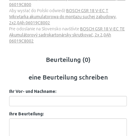
06019C800
Aby wysłać do Polski odwiedź
BOSCH GSR 18 V-EC T
Wkrętarka akumulatorowa do montażu suchej zabudowy,
2x2,0Ah 06019C8002
Pre odoslanie na Slovensko navštívte
BOSCH GSR 18 V-EC TE
Akumulátorový sadrokartonársky skrutkovač, 2x 2,0Ah
06019C8002
Beurteilung (0)
eine Beurteilung schreiben
Ihr Vor- und Nachname:
Ihre Beurteilung: