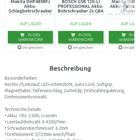
Makita DHP485RFJ
BOSCH GSR 120-LI
Makita DDF4
Akku-
PROFESSIONAL Akku-
Akku-Bohrsch
Schlagbohrschrauber
Bohrschrauber 2x GBA
Li-ion L
Li-ion (2x3,0Ah/18V)
12V 2.0Ah 06019G8000
(2x5,0Ah/18V)
Makpac
AUF LAGER
AUF LAGER
AUF LAGE
IN DEN
IN DEN
IN DE
WARENKORB
WARENKORB
WARENKO
Vergleichen
Vergleichen
Vergleic
Beschreibung
Besonderheiten:
Rechts-/?Linkslauf, LED-Arbeitslicht, Auto-Lock, Softgrip,
Magnethalter, Tiefenanschlag, Gürtelclip, Drehzahlregulierung,
Drehmomentvorwahl.
Technische Details:
• Akku: 18V, 2.0Ah, Li-Ionen
• Leerlaufdrehzahl: 0-4200/?min
• Schraubendurchmesser: 4.2mm
• Drehmoment: 5/?25Nm weich/?hart